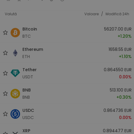
/
Valută
Valoare
Modifică 24h
Bitcoin
56207.00 EUR
BTC
+1.20%
Ethereum
1658.55 EUR
ETH
+1.10%
Tether
0.864550 EUR
USDT
0.00%
BNB
513.100 EUR
BNB
+0.30%
USDC
0.864736 EUR
USDC
0.00%
XRP
0.894477 EUR