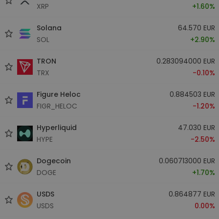
XRP
+1.60%
Solana
64.570 EUR
SOL
+2.90%
TRON
0.283094000 EUR
TRX
-0.10%
Figure Heloc
0.884503 EUR
FIGR_HELOC
-1.20%
Hyperliquid
47.030 EUR
HYPE
-2.50%
Dogecoin
0.060713000 EUR
DOGE
+1.70%
USDS
0.864877 EUR
USDS
0.00%