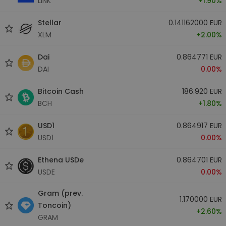
LINK
+1.90%
Stellar
0.141162000 EUR
XLM
+2.00%
Dai
0.864771 EUR
DAI
0.00%
Bitcoin Cash
186.920 EUR
BCH
+1.80%
USD1
0.864917 EUR
USD1
0.00%
Ethena USDe
0.864701 EUR
USDE
0.00%
Gram (prev.
1.170000 EUR
Toncoin)
+2.60%
GRAM