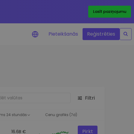
Lasīt paziņojumu
Pieteikšanās
Reģistrēties
ājumi par cenām
ienītāko žetonu cenu
ājumi reāllaikā
 investīciju iespējas
Filtri
a analīze
tziņas optimālai
ai
ms 24 stundās
Cenu grafiks (7d)
Pirkt
16.6B €