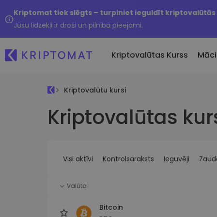
Kriptomat tiek slēgts – turpiniet ieguldīt kriptovalūtās
Jūsu līdzekļi ir droši un pilnībā pieejami.
Kriptovalūtas Kurss
Māci
Kriptovalūtu kursi
Pirkt un pārdot kripto
Kriptovalūtas kur
Visas cenas
Tikko 
Pērciet vairāk nekā 300
Vairāk nekā 300 kriptovalūtu
Nesen 
kriptovalūtas
Ja es
Lielākie Ieguvēji un Zaudētāji
Kripto maiņa
vērtī
Atrodiet investīciju iespējas
Vairāk nekā 1000 valūtu pā
...šodi
iespējas
Visi aktīvi
Kontrolsaraksts
Ieguvēji
Zaudē
Inteliģentie portfeļi
Gudrs veids, kā investēt
Valūta
kriptovalūtās
Kriptomat Maks
Bitcoin
Drošs un vienkāršs kriptova