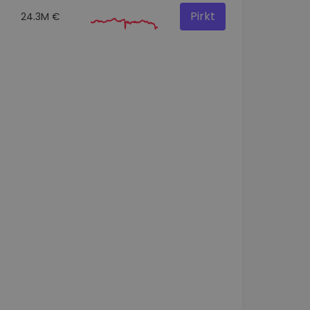
Pirkt
24.3M €