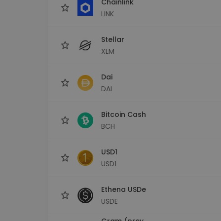
Chainlink
LINK
Stellar
XLM
Dai
DAI
Bitcoin Cash
BCH
USD1
USD1
Ethena USDe
USDE
Gram (prev.