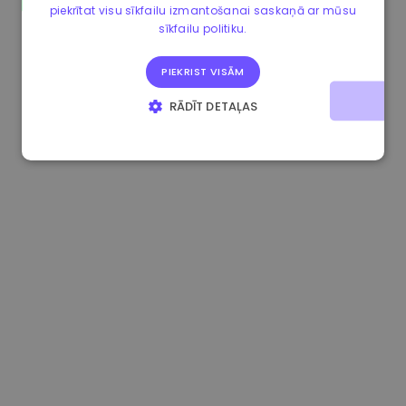
piekrītat visu sīkfailu izmantošanai saskaņā ar mūsu
1.160000 €
-3.00%
3.2B €
sīkfailu politiku.
PIEKRIST VISĀM
RĀDĪT DETAĻAS
STRIKTI NEPIECIEŠAMIE
VEIKTSPĒJAS
MĒRĶA
FUNKCIONALITĀTES