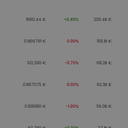
1660.44 €
+0.40%
200.4B €
0.866791 €
0.00%
159.1B €
512.290 €
-0.70%
68.2B €
0.867075 €
0.00%
62.3B €
0.895851 €
-1.00%
56.0B €
63.780 €
+0.30%
37.1B €