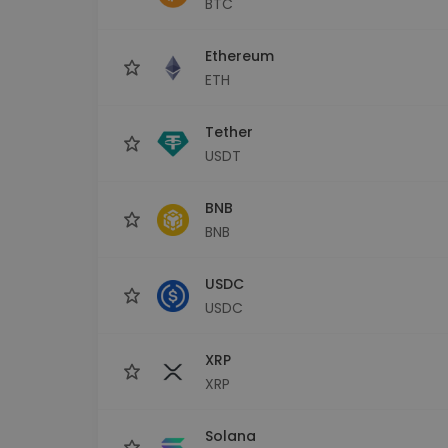
BTC
maks
Ieguldījumu palīgs
Ethereum
Atrodi savu kripto stratēģiju
ETH
Tether
USDT
BNB
BNB
USDC
USDC
XRP
XRP
Solana