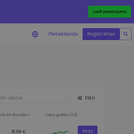
Lasīt paziņojumu
Pieteikšanās
Reģistrēties
ājumi par cenām
ienītāko žetonu cenu
ājumi reāllaikā
 investīciju iespējas
Filtri
a analīze
tziņas optimālai
ai
ms 24 stundās
Cenu grafiks (7d)
Pirkt
18.6B €