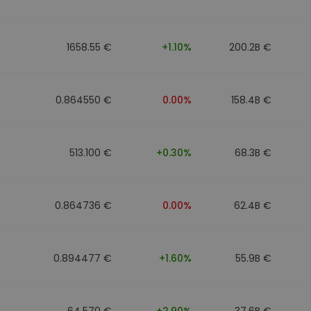
1658.55 €
+1.10%
200.2B €
0.864550 €
0.00%
158.4B €
513.100 €
+0.30%
68.3B €
0.864736 €
0.00%
62.4B €
0.894477 €
+1.60%
55.9B €
64.570 €
+2.90%
37.6B €