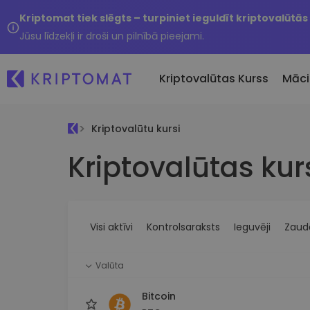
Kriptomat tiek slēgts – turpiniet ieguldīt kriptovalūtās
Jūsu līdzekļi ir droši un pilnībā pieejami.
Kriptovalūtas Kurss
Māci
Kriptovalūtu kursi
Pirkt un pārdot kripto
Kriptovalūtas kur
Visas cenas
Tikko 
Pērciet vairāk nekā 300
Vairāk nekā 300 kriptovalūtu
Nesen 
kriptovalūtas
Ja es
Lielākie Ieguvēji un Zaudētāji
Kripto maiņa
vērtī
Atrodiet investīciju iespējas
Vairāk nekā 1000 valūtu pā
...šodi
iespējas
Visi aktīvi
Kontrolsaraksts
Ieguvēji
Zaudē
Inteliģentie portfeļi
Gudrs veids, kā investēt
Valūta
kriptovalūtās
Kriptomat Maks
Bitcoin
Drošs un vienkāršs kriptova