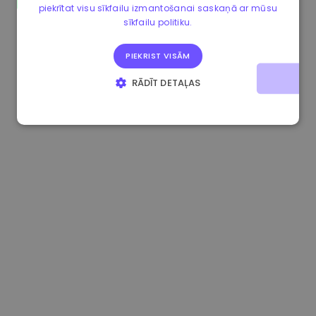
piekrītat visu sīkfailu izmantošanai saskaņā ar mūsu
1.170000 €
+2.60%
3.2B €
sīkfailu politiku.
PIEKRIST VISĀM
RĀDĪT DETAĻAS
STRIKTI NEPIECIEŠAMIE
VEIKTSPĒJAS
MĒRĶA
FUNKCIONALITĀTES