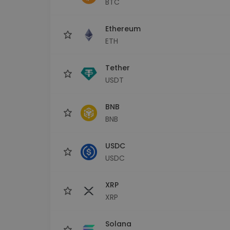
BTC
maks
Ieguldījumu palīgs
Ethereum
Atrodi savu kripto stratēģiju
ETH
Tether
USDT
BNB
BNB
USDC
USDC
XRP
XRP
Solana