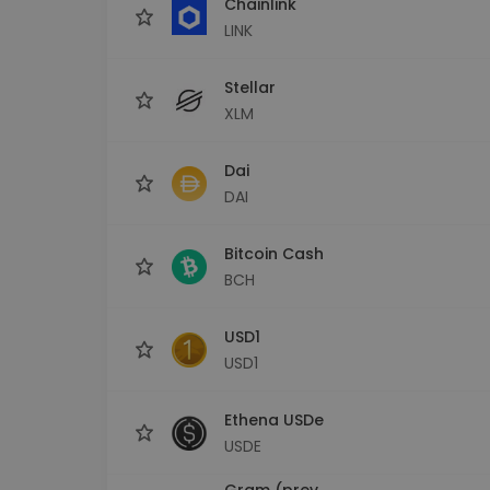
Chainlink
LINK
Stellar
XLM
Dai
DAI
Bitcoin Cash
BCH
USD1
USD1
Ethena USDe
USDE
Gram (prev.