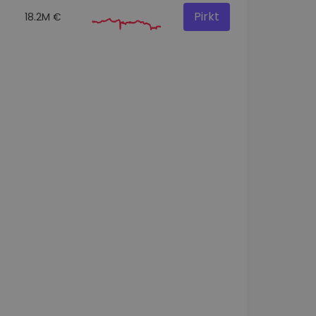
Pirkt
18.2M €