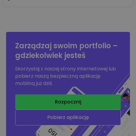
Zarządzaj swoim portfolio –
gdziekolwiek jesteś
Skorzystaj z naszej strony internetowej lub
pobierz naszą bezpieczną aplikację
mobilną już dziś.
Rozpocznij
Pobierz aplikację