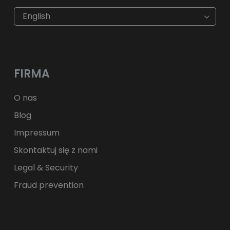
€
EUR
kr
SEK
English
$
USD
fr.
CHF
лв.
BGN
kr
NOK
Kč
CZK
L
RON
FIRMA
ft
HUF
kr.
DKK
zł
PLN
O nas
Blog
Impressum
Skontaktuj się z nami
Legal & Security
Fraud prevention