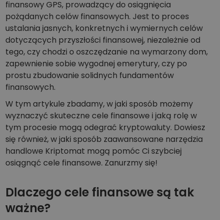
Odkryj możliwości inwestycyjne
finansowy GPS, prowadzący do osiągnięcia
pożądanych celów finansowych. Jest to proces
Analiza portfolio
ustalania jasnych, konkretnych i wymiernych celów
Inteligentna obserwacja zapewniająca optymalne wyniki
dotyczących przyszłości finansowej, niezależnie od
tego, czy chodzi o oszczędzanie na wymarzony dom,
zapewnienie sobie wygodnej emerytury, czy po
prostu zbudowanie solidnych fundamentów
finansowych.
W tym artykule zbadamy, w jaki sposób możemy
wyznaczyć skuteczne cele finansowe i jaką rolę w
tym procesie mogą odegrać kryptowaluty. Dowiesz
się również, w jaki sposób zaawansowane narzędzia
handlowe Kriptomat mogą pomóc Ci szybciej
osiągnąć cele finansowe. Zanurzmy się!
Dlaczego cele finansowe są tak
ważne?