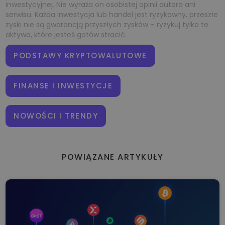
inwestycyjnej. Nie wyraża on osobistej opinii autora ani
serwisu. Każda inwestycja lub handel jest ryzykowny, przeszłe
zyski nie są gwarancją przyszłych zysków – ryzykuj tylko te
aktywa, które jesteś gotów stracić.
PODSTAWY KRYPTOWALUTOWE
FINANSE I INWESTYCJE
NOWOŚCI I TRENDY
POWIĄZANE ARTYKUŁY