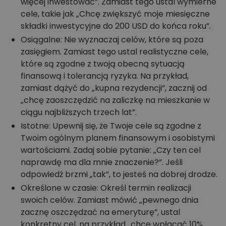
więcej inwestować”. Zamiast tego ustal wymierne
cele, takie jak „Chcę zwiększyć moje miesięczne
składki inwestycyjne do 200 USD do końca roku”.
Osiągalne: Nie wyznaczaj celów, które są poza
zasięgiem. Zamiast tego ustal realistyczne cele,
które są zgodne z twoją obecną sytuacją
finansową i tolerancją ryzyka. Na przykład,
zamiast dążyć do „kupna rezydencji”, zacznij od
„chcę zaoszczędzić na zaliczkę na mieszkanie w
ciągu najbliższych trzech lat”.
Istotne: Upewnij się, że Twoje cele są zgodne z
Twoim ogólnym planem finansowym i osobistymi
wartościami. Zadaj sobie pytanie: „Czy ten cel
naprawdę ma dla mnie znaczenie?”. Jeśli
odpowiedź brzmi „tak”, to jesteś na dobrej drodze.
Określone w czasie: Określ termin realizacji
swoich celów. Zamiast mówić „pewnego dnia
zacznę oszczędzać na emeryturę”, ustal
konkretny cel, na przykład „chcę wpłacać 10%