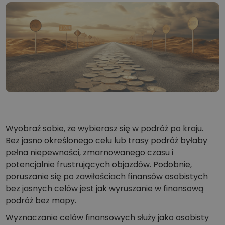
...dziś byłoby to warte
Inteligentne portfolio
Mądry sposób na inwestowanie w kryptowaluty
Portfel Kriptomat
Bezpieczny i prosty krypto portfel
Explorer inwestycji
Znajdź swoją strategię kryptowalut
KriptoEarn
Zdobywaj nagrody za swoje kryptowaluty
Wyobraź sobie, że wybierasz się w podróż po kraju.
Skarbiec
Zachowaj kryptowaluty na swoją przyszłość
Bez jasno określonego celu lub trasy podróż byłaby
pełna niepewności, zmarnowanego czasu i
Zakup Cykliczny
potencjalnie frustrujących objazdów. Podobnie,
Regularnie zaplanowane inwestycje (DCA)
poruszanie się po zawiłościach finansów osobistych
bez jasnych celów jest jak wyruszanie w finansową
Alerty cenowe
Aktualizacje cen ulubionych tokenów w czasie rzeczywistym
podróż bez mapy.
Wyznaczanie celów finansowych służy jako osobisty
Przeglądaj aktywa