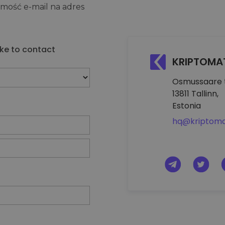
omość e-mail na adres
yptowalut
ke to contact
KRIPTOMA
Osmussaare t
13811 Tallinn,
Estonia
hq@kriptoma