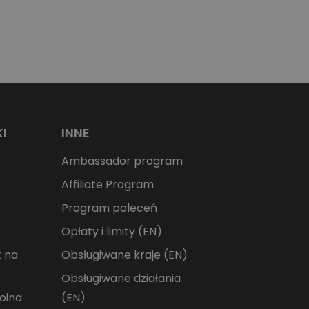
KI
INNE
y
Ambassador program
Affiliate Program
Program poleceń
Opłaty i limity (EN)
t na
Obsługiwane kraje (EN)
Obsługiwane działania
coina
(EN)