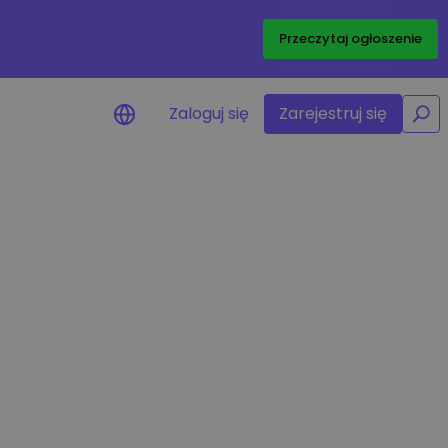
/
Przeczytaj ogłoszenie
Zaloguj się
Zarejestruj się
y cenowe
izacje cen ulubionych
w w czasie rzeczywistym
lądaj aktywa
 możliwości inwestycyjne
a portfolio
gentna obserwacja
iająca optymalne wyniki