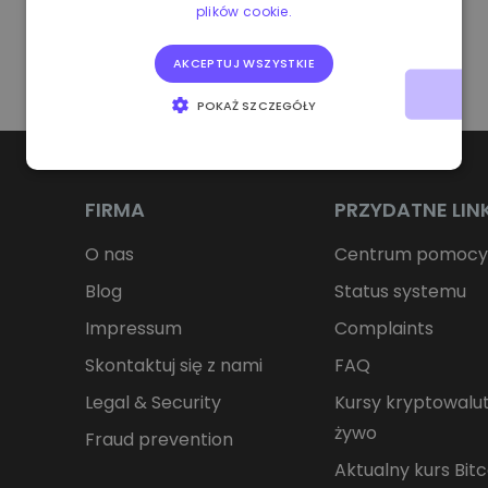
plików cookie.
AKCEPTUJ WSZYSTKIE
POKAŻ SZCZEGÓŁY
NIEZBĘDNE
WYDAJNOŚĆ
TARGETOWANIE
FUNKCJONALNOŚĆ
FIRMA
PRZYDATNE LIN
O nas
Centrum pomoc
Blog
Status systemu
Impressum
Complaints
Skontaktuj się z nami
FAQ
Legal & Security
Kursy kryptowalu
żywo
Fraud prevention
Aktualny kurs Bit