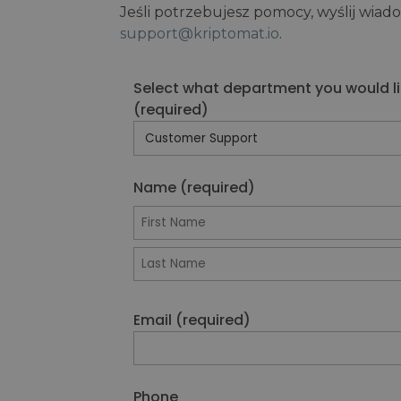
Jeśli potrzebujesz pomocy, wyślij wiad
Explorer inwestycji
support@kriptomat.io
.
Znajdź swoją strategię kr
Select what department you would li
(required)
Name (required)
Email (required)
Phone