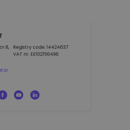
T
n 8,
Registry code: 14424637
VAT nr. EE102156496
t.io