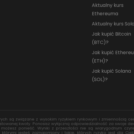
Aktualny kurs
Ethereuma
Aktualny kurs Sol
Jak kupić Bitcoin
(BTC)?
Jak kupić Ethere
(ETH)?
Jak kupić Solana
(SOL)?
wych są związane z wysokim ryzykiem rynkowym i zmiennością cen
towanej kwoty. Ponosisz wyłączną odpowiedzialność za swoje decy
e możesz ponieść. Wyniki z przeszłości nie są wiarygodnym czy
którymi jesteś zaznajomiony i takie, których ryzyko jest dla Ci