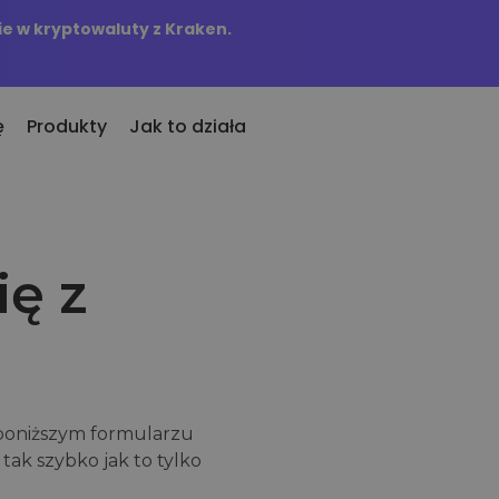
e w kryptowaluty z Kraken.
ę
Produkty
Jak to działa
KriptoEarn
Alert
tatnio dodane
rypto
Zdobywaj nagrody za swoje
Aktual
ię z
we tokeny dodane do Kriptomat
alut
kryptowaluty
tokenó
 jeśli za równowartość 100€
Skarbiec
Przeg
piłbym…
Zachowaj kryptowaluty na swoją
Odkryj
dziś byłoby to warte
przyszłość
Zakup Cykliczny
Analiz
owanie w
Regularnie zaplanowane inwestycje
Inteli
(DCA)
zapewn
 poniższym formularzu
tak szybko jak to tylko
portfel