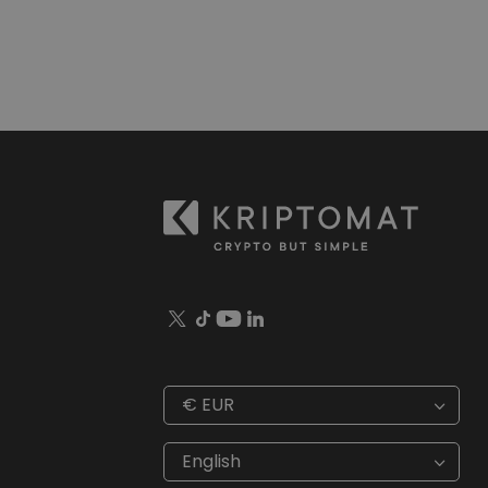
€
EUR
€
EUR
kr
SEK
English