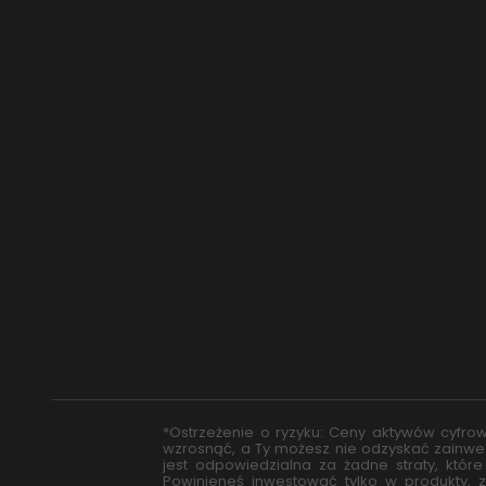
$
USD
fr.
CHF
лв.
BGN
kr
NOK
Kč
CZK
L
RON
ft
HUF
kr.
DKK
zł
PLN
*Ostrzeżenie o ryzyku: Ceny aktywów cyfro
wzrosnąć, a Ty możesz nie odzyskać zainwes
jest odpowiedzialna za żadne straty, któr
Powinieneś inwestować tylko w produkty, z 