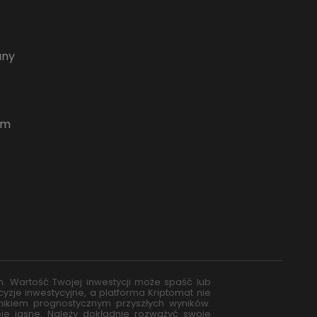
any
um
. Wartość Twojej inwestycji może spaść lub
zje inwestycyjne, a platforma Kriptomat nie
nnikiem prognostycznym przyszłych wyników.
ebie jasne. Należy dokładnie rozważyć swoje