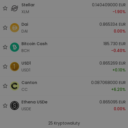
Stellar
0.140409000 EUR
XLM
-1.90%
Dai
0.865334 EUR
DAI
0.00%
Bitcoin Cash
185.730 EUR
BCH
-0.40%
USD1
0.865269 EUR
USD1
+0.10%
Canton
0.087068000 EUR
CC
+6.20%
Ethena USDe
0.865095 EUR
USDE
0.00%
25
Kryptowaluty