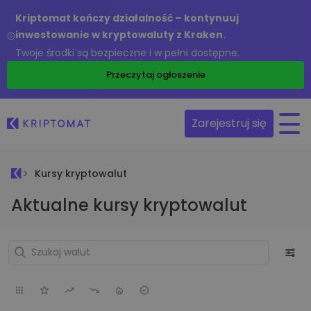
Kriptomat kończy działalność – kontynuuj
inwestowanie w kryptowaluty z Kraken.
Twoje środki są bezpieczne i w pełni dostępne.
Przeczytaj ogłoszenie
Zarejestruj się
Kursy kryptowalut
Aktualne kursy kryptowalut