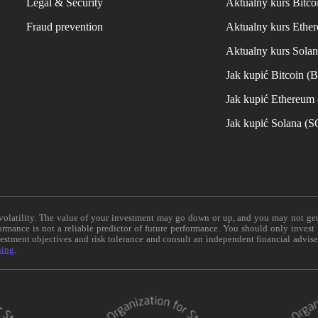
Legal & Security
Aktualny kurs Bitco
Fraud prevention
Aktualny kurs Ethe
Aktualny kurs Sola
Jak kupić Bitcoin (
Jak kupić Ethereum
Jak kupić Solana (
e volatility. The value of your investment may go down or up, and you may not ge
formance is not a reliable predictor of future performance. You should only invest
vestment objectives and risk tolerance and consult an independent financial advis
ning
.