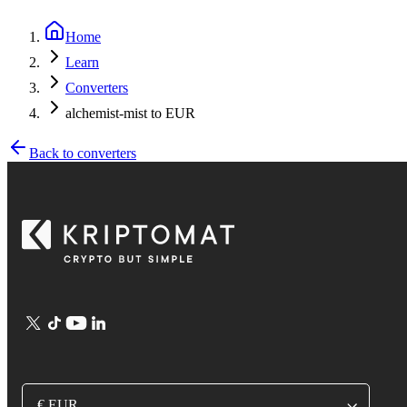
Home
Learn
Converters
alchemist-mist to EUR
Back to converters
€ EUR