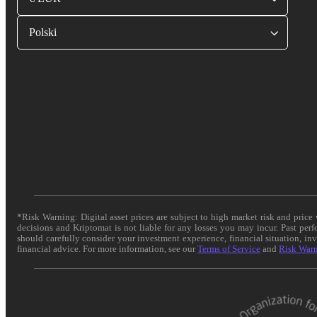
Polski
*Risk Warning: Digital asset prices are subject to high market risk and pric
decisions and Kriptomat is not liable for any losses you may incur. Past per
should carefully consider your investment experience, financial situation, in
financial advice. For more information, see our
Terms of Service
and
Risk War