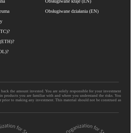
ina
Obsługiwane kraje (EN)
reuma
Obsługiwane działania (EN)
ny
BTC)?
 (ETH)?
SOL)?
t back the amount invested. You are solely responsible for your investment
 in products you are familiar with and where you understand the risks. You
er prior to making any investment. This material should not be construed as