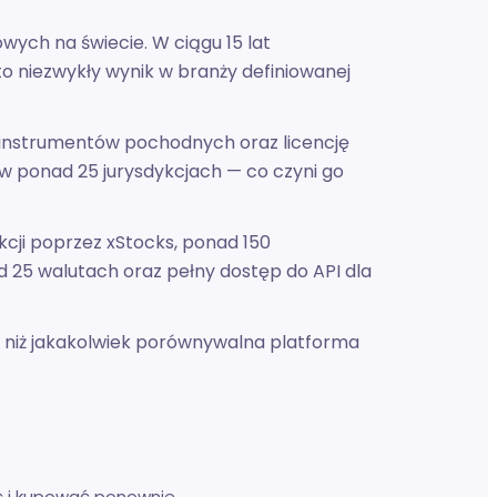
wych na świecie. W ciągu 15 lat
to niezwykły wynik w branży definiowanej
h instrumentów pochodnych oraz licencję
 w ponad 25 jurysdykcjach — co czyni go
cji poprzez xStocks, ponad 150
d 25 walutach oraz pełny dostęp do API dla
ści niż jakakolwiek porównywalna platforma
ć i kupować ponownie