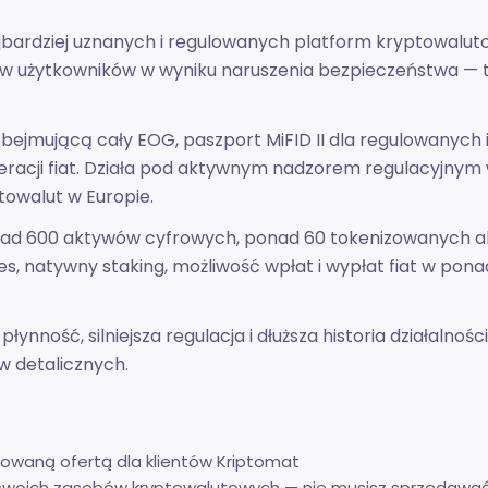
ajbardziej uznanych i regulowanych platform kryptowaluto
dków użytkowników w wyniku naruszenia bezpieczeństwa — 
obejmującą cały EOG, paszport MiFID II dla regulowanyc
operacji fiat. Działa pod aktywnym nadzorem regulacyjnym
towalut w Europie.
ponad 600 aktywów cyfrowych, ponad 60 tokenizowanych ak
, natywny staking, możliwość wpłat i wypłat fiat w pona
ynność, silniejsza regulacja i dłuższa historia działalno
w detalicznych.
ykowaną ofertą dla klientów Kriptomat
 swoich zasobów kryptowalutowych — nie musisz sprzedawa