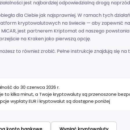
ałalności jest najbardziej odpowiedzialną drogą naprzód
biegła dla Ciebie jak najsprawniej. W ramach tych dział
h platform kryptowalutowych na świecie — aby zapewnić
 MiCAR, jest partnerem Kriptomat od naszego powstania 
przejście na Kraken jako pierwszą opcję.
ożesz to również zrobić. Pełne instrukcje znajdują się na te
lność do 30 czerwca 2026 r.
e to kilka minut, a Twoje kryptowaluty są przenoszone bezp
 opcje wypłaty EUR i kryptowalut są dostępne poniżej
 na konto bankowe
Wypłać kryptowaluty