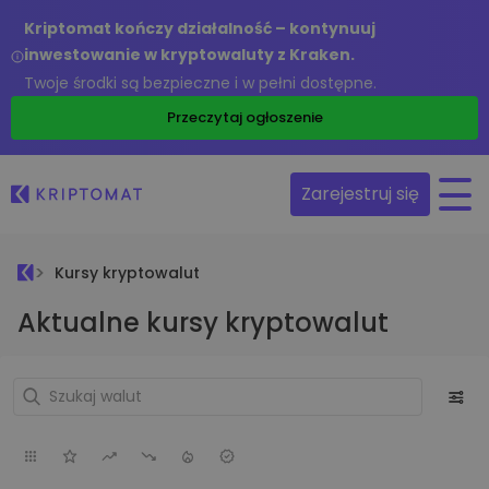
Kriptomat kończy działalność – kontynuuj
inwestowanie w kryptowaluty z Kraken.
Twoje środki są bezpieczne i w pełni dostępne.
Przeczytaj ogłoszenie
Zarejestruj się
Kursy kryptowalut
Aktualne kursy kryptowalut