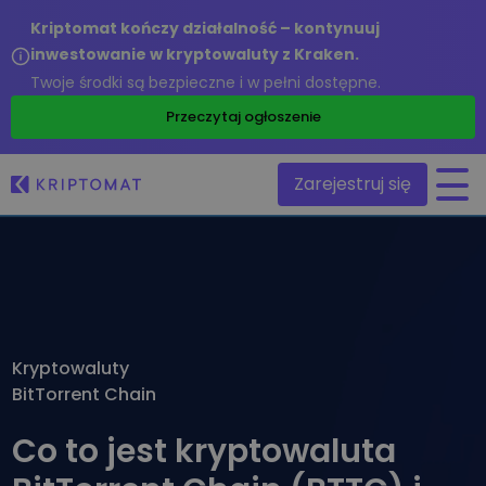
Kriptomat kończy działalność – kontynuuj
inwestowanie w kryptowaluty z Kraken.
Twoje środki są bezpieczne i w pełni dostępne.
/
Przeczytaj ogłoszenie
Zarejestruj się
Wszystkie ceny
Ponad 300 kryptowalut
Top wzrosty i przegrani
Znajdź możliwości inwestycyjne
Kryptowaluty
Kupuj i sprzedawaj krypto
BitTorrent Chain
Kupuj ponad 300 kryptowalut
Ostatnio dodane
Nowe tokeny dodane do Kriptomat
Wymieniaj krypto
Co to jest kryptowaluta
Ponad 1,000 opcji par
Co jeśli za równowartość 100€ kupiłbym…