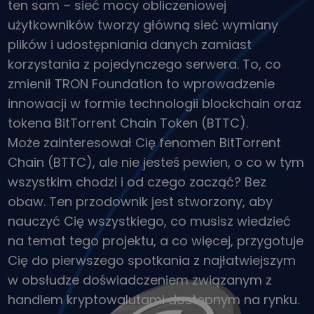
ten sam – sieć mocy obliczeniowej
Odkryj możliwości inwestycyjne
użytkowników tworzy główną sieć wymiany
Analiza portfolio
plików i udostępniania danych zamiast
Inteligentna obserwacja zapewniająca optymalne wyniki
korzystania z pojedynczego serwera. To, co
zmienił TRON Foundation to wprowadzenie
innowacji w formie technologii blockchain oraz
tokena BitTorrent Chain Token (BTTC).
Może zainteresował Cię fenomen BitTorrent
Chain (BTTC), ale nie jesteś pewien, o co w tym
wszystkim chodzi i od czego zacząć? Bez
obaw. Ten przodownik jest stworzony, aby
nauczyć Cię wszystkiego, co musisz wiedzieć
na temat tego projektu, a co więcej, przygotuje
Cię do pierwszego spotkania z najłatwiejszym
w obsłudze doświadczeniem związanym z
handlem kryptowalutami dostępnym na rynku.