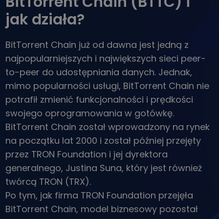
BitTorrent Chain (BTTC) i
...dziś byłoby to warte
Inteligentne portfolio
jak działa?
Mądry sposób na inwestowanie w kryptowaluty
Portfel Kriptomat
BitTorrent Chain już od dawna jest jedną z
Bezpieczny i prosty krypto portfel
najpopularniejszych i największych sieci peer-
Explorer inwestycji
to-peer do udostępniania danych. Jednak,
Znajdź swoją strategię kryptowalut
mimo popularności usługi, BitTorrent Chain nie
KriptoEarn
potrafił zmienić funkcjonalności i prędkości
Zdobywaj nagrody za swoje kryptowaluty
swojego oprogramowania w gotówkę.
Skarbiec
BitTorrent Chain został wprowadzony na rynek
Zachowaj kryptowaluty na swoją przyszłość
na początku lat 2000 i został później przejęty
przez TRON Foundation i jej dyrektora
Zakup Cykliczny
Regularnie zaplanowane inwestycje (DCA)
generalnego, Justina Suna, który jest również
twórcą TRON (TRX).
Alerty cenowe
Aktualizacje cen ulubionych tokenów w czasie rzeczywistym
Po tym, jak firma TRON Foundation przejęła
BitTorrent Chain, model biznesowy pozostał
Przeglądaj aktywa