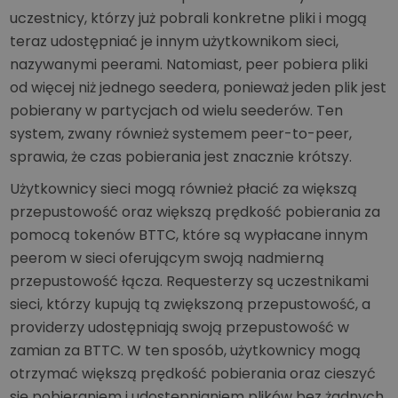
uczestnicy, którzy już pobrali konkretne pliki i mogą
teraz udostępniać je innym użytkownikom sieci,
nazywanymi peerami. Natomiast, peer pobiera pliki
od więcej niż jednego seedera, ponieważ jeden plik jest
pobierany w partycjach od wielu seederów. Ten
system, zwany również systemem peer-to-peer,
sprawia, że czas pobierania jest znacznie krótszy.
Użytkownicy sieci mogą również płacić za większą
przepustowość oraz większą prędkość pobierania za
pomocą tokenów BTTC, które są wypłacane innym
peerom w sieci oferującym swoją nadmierną
przepustowość łącza. Requesterzy są uczestnikami
sieci, którzy kupują tą zwiększoną przepustowość, a
providerzy udostępniają swoją przepustowość w
zamian za BTTC. W ten sposób, użytkownicy mogą
otrzymać większą prędkość pobierania oraz cieszyć
się pobieraniem i udostępnianiem plików bez żadnych