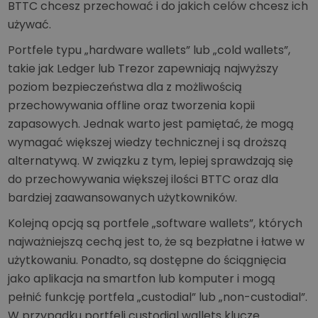
BTTC chcesz przechować i do jakich celów chcesz ich
używać.
Portfele typu „hardware wallets” lub „cold wallets”,
takie jak Ledger lub Trezor zapewniają najwyższy
poziom bezpieczeństwa dla z możliwością
przechowywania offline oraz tworzenia kopii
zapasowych. Jednak warto jest pamiętać, że mogą
wymagać większej wiedzy technicznej i są droższą
alternatywą. W związku z tym, lepiej sprawdzają się
do przechowywania większej ilości BTTC oraz dla
bardziej zaawansowanych użytkowników.
Kolejną opcją są portfele „software wallets”, których
najważniejszą cechą jest to, że są bezpłatne i łatwe w
użytkowaniu. Ponadto, są dostępne do ściągnięcia
jako aplikacja na smartfon lub komputer i mogą
pełnić funkcję portfela „custodial” lub „non-custodial”.
W przypadku portfeli custodial wallets klucze