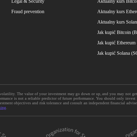
Legal & Security
Aktualny kurs Bitco
Fraud prevention
Aktualny kurs Ethe
Aktualny kurs Sola
Jak kupić Bitcoin (
Jak kupić Ethereum
Jak kupić Solana (
e volatility. The value of your investment may go down or up, and you may not ge
formance is not a reliable predictor of future performance. You should only invest
vestment objectives and risk tolerance and consult an independent financial advis
ning
.