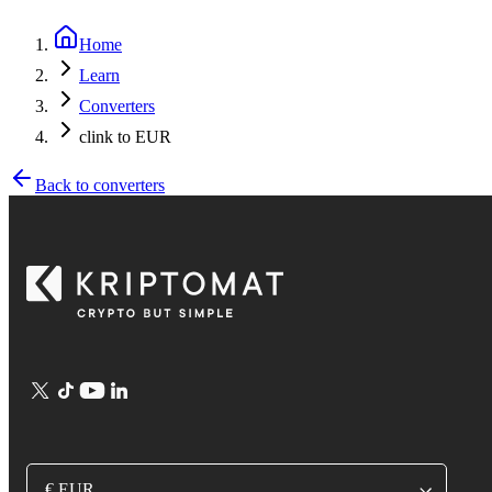
Home
Learn
Converters
clink to EUR
Back to converters
€ EUR