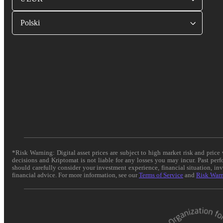
Polski
*Risk Warning: Digital asset prices are subject to high market risk and pric
decisions and Kriptomat is not liable for any losses you may incur. Past per
should carefully consider your investment experience, financial situation, in
financial advice. For more information, see our
Terms of Service
and
Risk War