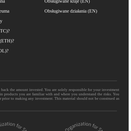
ina
Obsługiwane kraje (EN)
reuma
Obsługiwane działania (EN)
ny
BTC)?
 (ETH)?
SOL)?
t back the amount invested. You are solely responsible for your investment
 in products you are familiar with and where you understand the risks. You
er prior to making any investment. This material should not be construed as