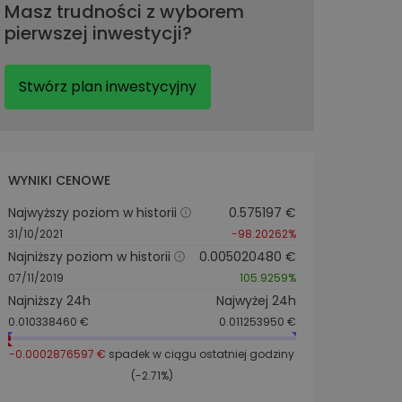
Masz trudności z wyborem
pierwszej inwestycji?
Stwórz plan inwestycyjny
WYNIKI CENOWE
Najwyższy poziom w historii
0.575197 €
31/10/2021
-98.20262%
Najniższy poziom w historii
0.005020480 €
07/11/2019
105.9259%
Najniższy 24h
Najwyżej 24h
0.010338460 €
0.011253950 €
-0.0002876597 €
spadek w ciągu ostatniej godziny
(-2.71%)