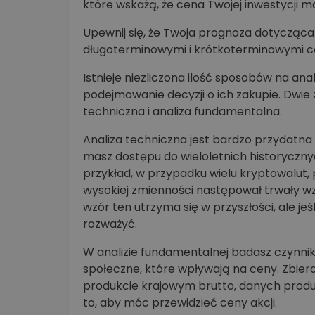
które wskażą, że cena Twojej inwestycji m
Upewnij się, że Twoja prognoza dotycząca
długoterminowymi i krótkoterminowymi c
Istnieje niezliczona ilość sposobów na an
podejmowanie decyzji o ich zakupie. Dwie
techniczna i analiza fundamentalna.
Analiza techniczna jest bardzo przydatna 
masz dostępu do wieloletnich historycz
przykład, w przypadku wielu kryptowalut
wysokiej zmienności następował trwały w
wzór ten utrzyma się w przyszłości, ale je
rozważyć.
W analizie fundamentalnej badasz czynniki
społeczne, które wpływają na ceny. Zbie
produkcie krajowym brutto, danych produ
to, aby móc przewidzieć ceny akcji.