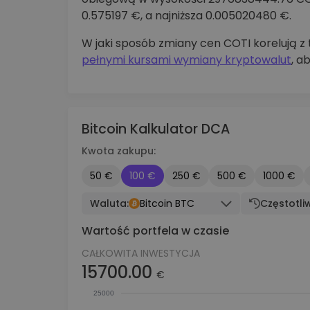
0.575197 €, a najniższa 0.005020480 €.
W jaki sposób zmiany cen COTI korelują 
pełnymi kursami wymiany kryptowalut
, a
Bitcoin Kalkulator DCA
Kwota zakupu:
50 €
100 €
250 €
500 €
1000 €
Waluta:
Bitcoin BTC
Częstotli
Wartość portfela w czasie
CAŁKOWITA INWESTYCJA
15700.00
€
25000