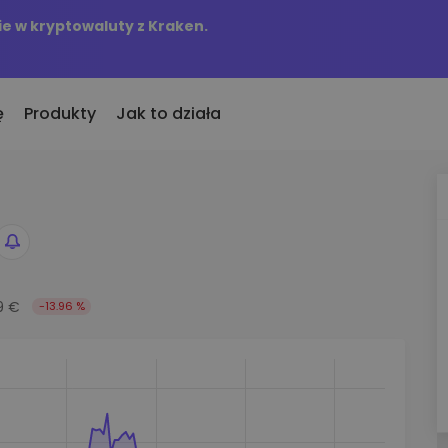
e w kryptowaluty z Kraken.
ę
Produkty
Jak to działa
KriptoEarn
Alerty c
to
nio dodane
Zdobywaj nagrody za swoje
Aktualizac
okeny dodane do Kriptomat
kryptowaluty
tokenów w 
śli za równowartość
Skarbiec
Przegląd
kupiłbym…
Zachowaj kryptowaluty na swoją
9 €
-13.96 %
Odkryj moż
 byłoby to warte
przyszłość
Analiza p
Zakup Cykliczny
ie w
Inteligent
Regularnie zaplanowane
zapewniaj
inwestycje (DCA)
fel