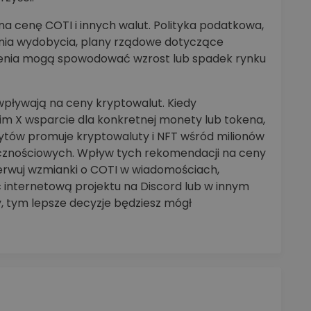
 cenę COTI i innych walut. Polityka podatkowa,
zenia wydobycia, plany rządowe dotyczące
rzenia mogą spowodować wzrost lub spadek rynku
pływają na ceny kryptowalut. Kiedy
oim X wsparcie dla konkretnej monety lub tokena,
rytów promuje kryptowaluty i NFT wśród milionów
ecznościowych. Wpływ tych rekomendacji na ceny
serwuj wzmianki o COTI w wiadomościach,
 internetową projektu na Discord lub w innym
y, tym lepsze decyzje będziesz mógł