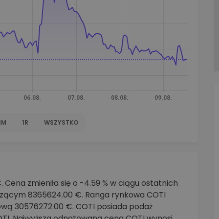
walut
1M
1R
WSZYSTKO
 Cena zmieniła się o -4.59 % w ciągu ostatnich
szącym 8365624.00 €. Ranga rynkowa COTI
kową 30576272.00 €. COTI posiada podaż
TI. Najwyższa odnotowana cena COTI wynosi