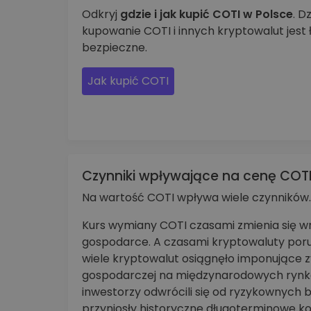
Odkryj
gdzie i jak kupić COTI w Polsce
. D
kupowanie COTI i innych kryptowalut jest ł
bezpieczne.
Jak kupić COTI
Czynniki wpływające na cenę COT
Na wartość COTI wpływa wiele czynników.
Kurs wymiany COTI czasami zmienia się w
gospodarce. A czasami kryptowaluty poru
wiele kryptowalut osiągnęło imponujące 
gospodarczej na międzynarodowych rynka
inwestorzy odwrócili się od ryzykownych b
przyniosły historyczne długoterminowe ko