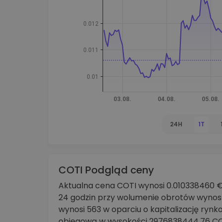
Explorer inwestycji
Znajdź swoją strategię krypto
24H
1T
COTI Podgląd ceny
Aktualna cena COTI wynosi 0.010338460 €.
24 godzin przy wolumenie obrotów wyno
wynosi 563 w oparciu o kapitalizację ryn
obiegową w wysokości 2976838444.76 CO