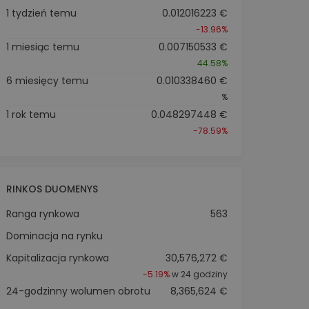
1 tydzień temu
0.012016223 €
-13.96%
1 miesiąc temu
0.007150533 €
44.58%
6 miesięcy temu
0.010338460 €
%
1 rok temu
0.048297448 €
-78.59%
RINKOS DUOMENYS
Ranga rynkowa
563
Dominacja na rynku
Kapitalizacja rynkowa
30,576,272 €
-5.19%
w 24 godziny
24-godzinny wolumen obrotu
8,365,624 €