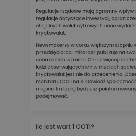
Regulacje rządowe mają ogromny wpływ na
regulacje dotyczące inwestycji, ogranic
oficjalnych walut cyfrowych i inne wyda
kryptowalut.
Newsmakerzy w coraz większym stopniu w
przedsiębiorca-miliarder publikuje na sw
cena często wzrasta. Coraz więcej celeb
ludzi obserwujących ich w mediach społ
kryptowalut jest nie do przecenienia. Ob
monitoruj COTI na X. Odwiedź społeczność
miejscu. Im lepiej będziesz poinformowan
podejmować.
Ile jest wart 1 COTI?