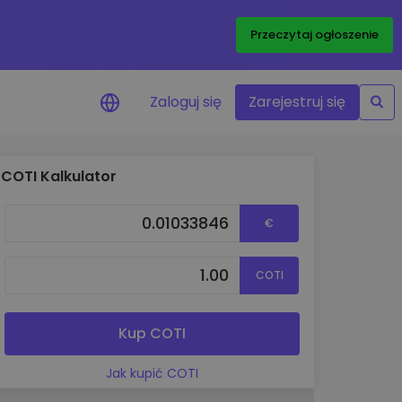
Przeczytaj ogłoszenie
Zaloguj się
Zarejestruj się
COTI Kalkulator
enowe
je cen ulubionych
€
czasie rzeczywistym
aj aktywa
COTI
liwości inwestycyjne
ortfolio
na obserwacja
Kup COTI
ąca optymalne wyniki
Jak kupić COTI