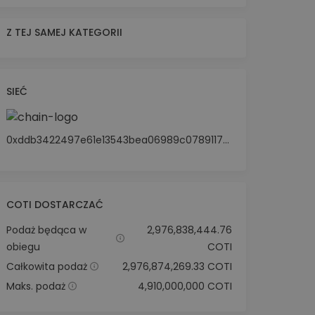
Z TEJ SAMEJ KATEGORII
SIEĆ
0xddb3422497e61e13543bea06989c0789117555c5
COTI DOSTARCZAĆ
Podaż będąca w
2,976,838,444.76
obiegu
COTI
Całkowita podaż
2,976,874,269.33 COTI
Maks. podaż
4,910,000,000 COTI