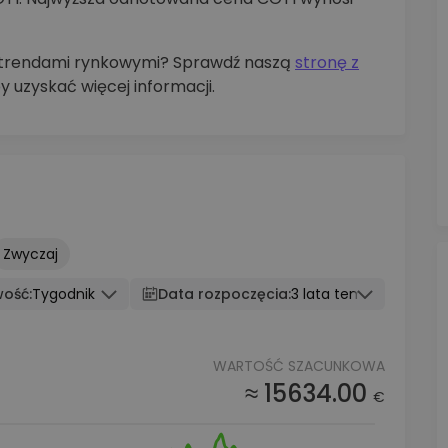
z trendami rynkowymi? Sprawdź naszą
stronę z
by uzyskać więcej informacji.
Zwyczaj
wość:
Tygodnik
Data rozpoczęcia:
3 lata temu
WARTOŚĆ SZACUNKOWA
≈ 15634.00
€