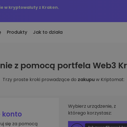
e w kryptowaluty z Kraken.
ę
Produkty
Jak to działa
KriptoEarn
Alerty c
ie z pomocą portfela Web3 K
to
nio dodane
Zdobywaj nagrody za swoje
Aktualizac
okeny dodane do Kriptomat
kryptowaluty
tokenów w 
Trzy proste kroki prowadzące do
zakupu
w Kriptomat:
śli za równowartość
Skarbiec
Przegląd
kupiłbym…
Zachowaj kryptowaluty na swoją
Odkryj moż
 byłoby to warte
przyszłość
Analiza p
Zakup Cykliczny
ie w
Inteligent
Regularnie zaplanowane
Wybierz urządzenie, z
zapewniaj
inwestycje (DCA)
e
konto
którego korzystasz:
fel
ruj się za pomocą