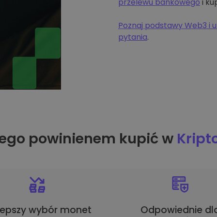
przelewu bankowego
i ku
Poznaj podstawy Web3 i u
pytania
.
ego powinienem kupić w
Krip
lepszy wybór monet
Odpowiednie dl