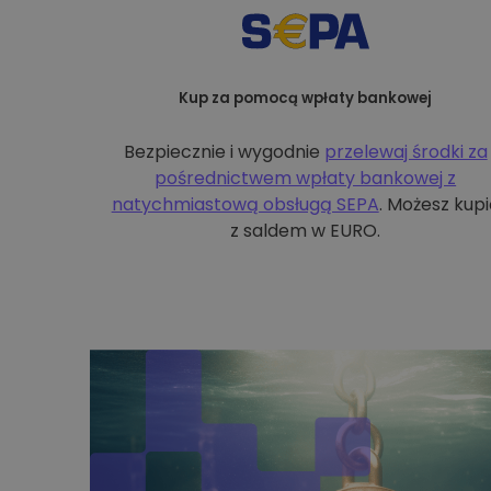
Kup za pomocą wpłaty bankowej
Bezpiecznie i wygodnie
przelewaj środki za
pośrednictwem wpłaty bankowej z
natychmiastową obsługą SEPA
. Możesz kupi
z saldem w EURO.