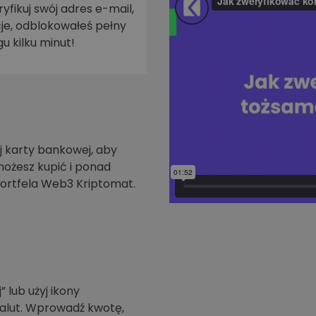
yfikuj swój adres e-mail,
je, odblokowałeś pełny
walut
u kilku minut!
 karty bankowej, aby
możesz kupić i ponad
ortfela Web3 Kriptomat.
” lub użyj ikony
walut. Wprowadź kwotę,