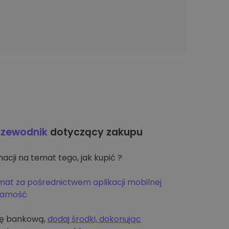
rzewodnik
dotyczący zakupu
acji na temat tego, jak kupić ?
mat za pośrednictwem aplikacji mobilnej
żsamość
tę bankową,
dodaj środki, dokonując