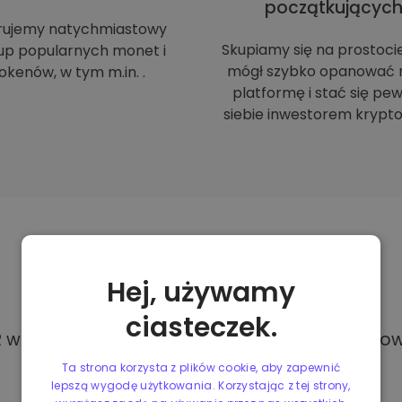
początkującyc
rujemy natychmiastowy
Skupiamy się na prostoci
up popularnych monet i
mógł szybko opanować 
okenów, w tym m.in. .
platformę i stać się p
siebie inwestorem krypto
Metody
płatności
Hej, używamy
ciasteczek.
w Kriptomat, masz dostęp do różnych i całkowi
Ta strona korzysta z plików cookie, aby zapewnić
lepszą wygodę użytkowania. Korzystając z tej strony,