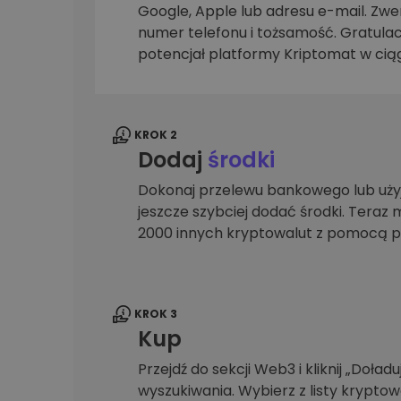
Google, Apple lub adresu e-mail. Zwer
Explorer inwestycji
numer telefonu i tożsamość. Gratulac
Znajdź swoją strategię krypto
potencjał platformy Kriptomat w ciąg
KROK 2
Dodaj
środki
Dokonaj przelewu bankowego lub użyj
jeszcze szybciej dodać środki. Teraz 
2000 innych kryptowalut z pomocą p
KROK 3
Kup
Przejdź do sekcji Web3 i kliknij „Doładuj
wyszukiwania. Wybierz z listy krypto