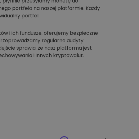
t
, płynnie przesyłamy monetę do
go portfela na naszej platformie. Każdy
idualny portfel.
tów i ich fundusze, oferujemy bezpieczne
 przeprowadzamy regularne audyty
jście sprawia, że nasz platforma jest
chowywania i innych kryptowalut.