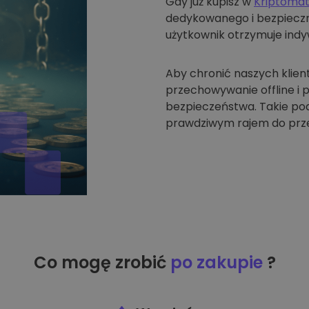
Gdy już kupisz w
Kriptoma
dedykowanego i bezpieczne
użytkownik otrzymuje indyw
Aby chronić naszych klien
przechowywanie offline i
bezpieczeństwa. Takie pode
prawdziwym rajem do prze
Co mogę zrobić
po zakupie
?