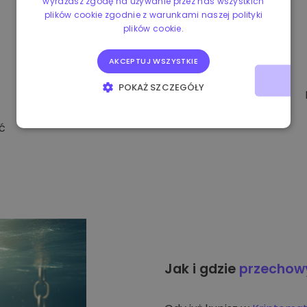
wyrażasz zgodę na używanie przez nas wszystkich
plików cookie zgodnie z warunkami naszej polityki
plików cookie.
AKCEPTUJ WSZYSTKIE
POKAŻ SZCZEGÓŁY
NIEZBĘDNE
WYDAJNOŚĆ
ć
TARGETOWANIE
FUNKCJONALNOŚĆ
Jak i gdzie
przecho