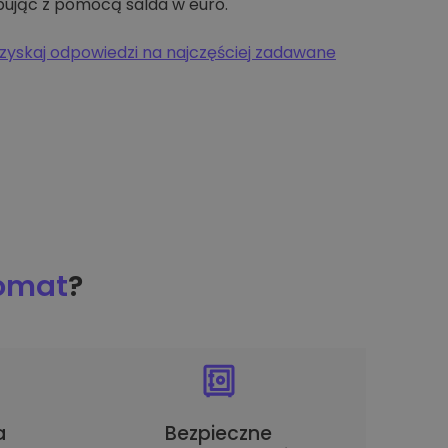
pując z pomocą salda w euro.
zyskaj odpowiedzi na najczęściej zadawane
tomat
?
a
Bezpieczne