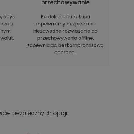
h
przechowywanie
e, abyś
Po dokonaniu zakupu
naszą
zapewniamy bezpieczne i
ewnym
niezawodne rozwiązanie do
walut.
przechowywania offline,
zapewniając bezkompromisową
ochronę .
cie bezpiecznych opcji: