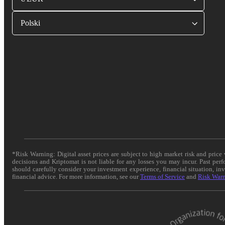
Polski
*Risk Warning: Digital asset prices are subject to high market risk and pric
decisions and Kriptomat is not liable for any losses you may incur. Past per
should carefully consider your investment experience, financial situation, in
financial advice. For more information, see our
Terms of Service
and
Risk War