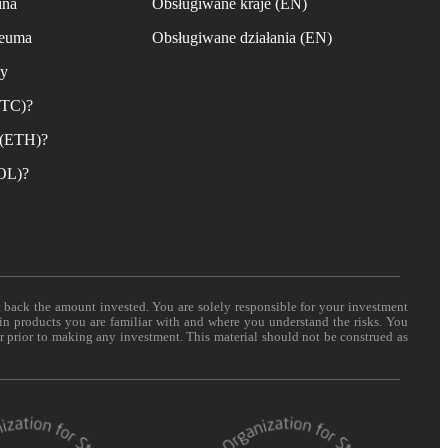
ina
Obsługiwane kraje (EN)
reuma
Obsługiwane działania (EN)
ny
BTC)?
 (ETH)?
SOL)?
t back the amount invested. You are solely responsible for your investment
 in products you are familiar with and where you understand the risks. You
er prior to making any investment. This material should not be construed as