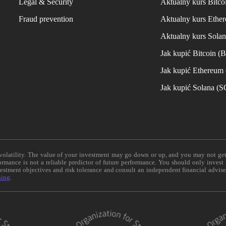
Legal & Security
Aktualny kurs Bitco
Fraud prevention
Aktualny kurs Ethe
Aktualny kurs Sola
Jak kupić Bitcoin (
Jak kupić Ethereum
Jak kupić Solana (
e volatility. The value of your investment may go down or up, and you may not ge
formance is not a reliable predictor of future performance. You should only invest
vestment objectives and risk tolerance and consult an independent financial advis
ning
.