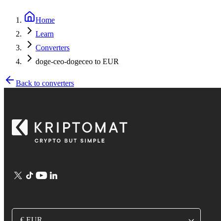
Home
Learn
Converters
doge-ceo-dogeceo to EUR
Back to converters
€ EUR