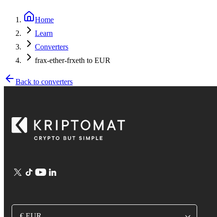
Home
Learn
Converters
frax-ether-frxeth to EUR
Back to converters
€ EUR