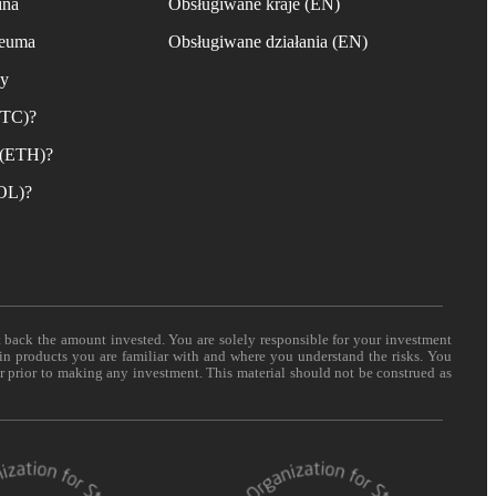
ina
Obsługiwane kraje (EN)
reuma
Obsługiwane działania (EN)
ny
BTC)?
 (ETH)?
SOL)?
t back the amount invested. You are solely responsible for your investment
 in products you are familiar with and where you understand the risks. You
er prior to making any investment. This material should not be construed as