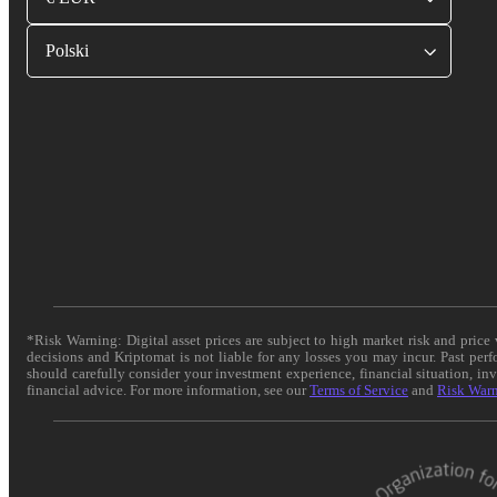
Polski
*Risk Warning: Digital asset prices are subject to high market risk and pric
decisions and Kriptomat is not liable for any losses you may incur. Past per
should carefully consider your investment experience, financial situation, in
financial advice. For more information, see our
Terms of Service
and
Risk War