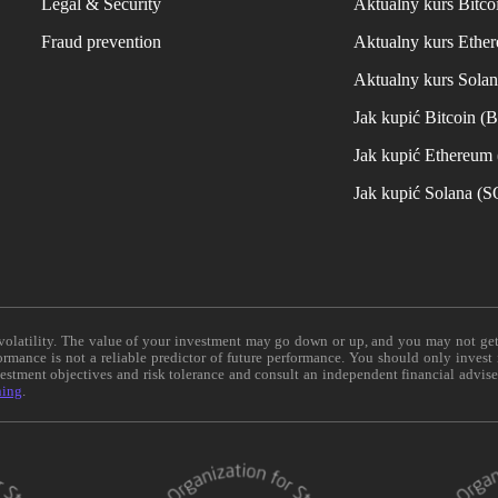
Legal & Security
Aktualny kurs Bitco
Fraud prevention
Aktualny kurs Ethe
Aktualny kurs Sola
Jak kupić Bitcoin (
Jak kupić Ethereum
Jak kupić Solana (
e volatility. The value of your investment may go down or up, and you may not ge
formance is not a reliable predictor of future performance. You should only invest
vestment objectives and risk tolerance and consult an independent financial advis
ning
.