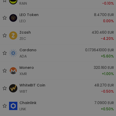
RAIN
-0.10%
LEO Token
8.4700 EUR
LEO
0.00%
Zcash
430.460 EUR
ZEC
-4.20%
Cardano
0.173641000 EUR
ADA
+5.60%
Monero
320.160 EUR
XMR
+1.00%
WhiteBIT Coin
48.270 EUR
WBT
-0.50%
Chainlink
7.0900 EUR
LINK
+0.50%