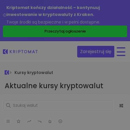
Kriptomat kończy działalność – kontynuuj
inwestowanie w kryptowaluty z Kraken.
Twoje środki są bezpieczne i w pełni dostępne.
Przeczytaj ogłoszenie
Zarejestruj się
Kursy kryptowalut
Aktualne kursy kryptowalut