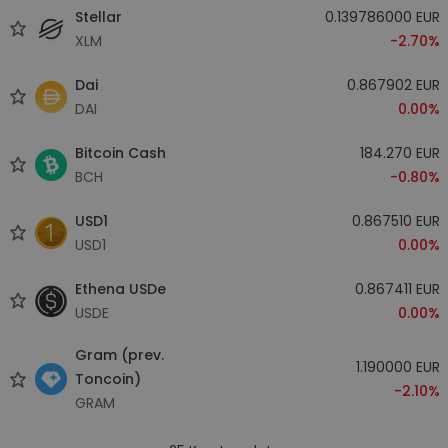
Stellar
0.139786000 EUR
XLM
-2.70%
Dai
0.867902 EUR
DAI
0.00%
Bitcoin Cash
184.270 EUR
BCH
-0.80%
USD1
0.867510 EUR
USD1
0.00%
Ethena USDe
0.867411 EUR
USDE
0.00%
Gram (prev.
1.190000 EUR
Toncoin)
-2.10%
GRAM