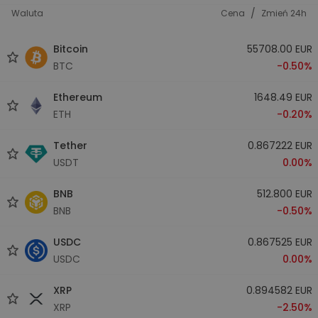
/
Waluta
Cena
Zmień 24h
Bitcoin
55708.00 EUR
BTC
-0.50%
Ethereum
1648.49 EUR
ETH
-0.20%
Tether
0.867222 EUR
USDT
0.00%
BNB
512.800 EUR
BNB
-0.50%
USDC
0.867525 EUR
USDC
0.00%
XRP
0.894582 EUR
XRP
-2.50%