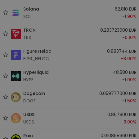
Solana
62.810 EUR
SOL
-1.90%
TRON
0.283723000 EUR
TRX
-0.10%
Figure Heloc
0.883744 EUR
FIGR_HELOC
-3.00%
Hyperliquid
48.580 EUR
HYPE
-1.00%
Dogecoin
0.059777000 EUR
DOGE
-1.50%
USDS
0.867800 EUR
USDS
0.00%
Rain
0.010898960 EUR