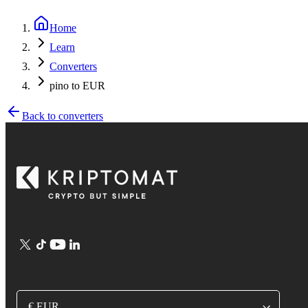
Home
Learn
Converters
pino to EUR
Back to converters
€ EUR