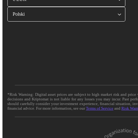
Polski
*Risk Warning: Digital asset prices are subject to high market risk and pric
decisions and Kriptomat is not liable for any losses you may incur. Past per
should carefully consider your investment experience, financial situation, in
financial advice. For more information, see our
Terms of Service
and
Risk War