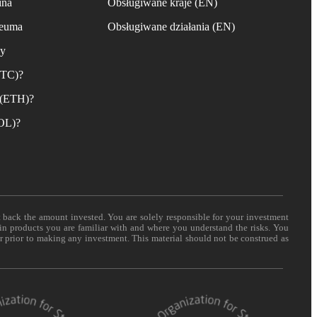
ina
Obsługiwane kraje (EN)
reuma
Obsługiwane działania (EN)
ny
BTC)?
 (ETH)?
SOL)?
t back the amount invested. You are solely responsible for your investment
 in products you are familiar with and where you understand the risks. You
er prior to making any investment. This material should not be construed as