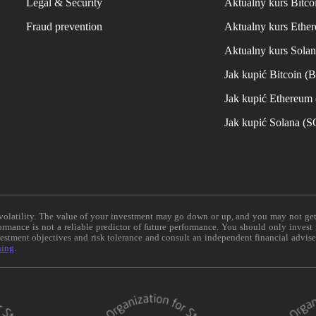
Legal & Security
Aktualny kurs Bitco
Fraud prevention
Aktualny kurs Ethe
Aktualny kurs Sola
Jak kupić Bitcoin (
Jak kupić Ethereum
Jak kupić Solana (
e volatility. The value of your investment may go down or up, and you may not ge
formance is not a reliable predictor of future performance. You should only invest
vestment objectives and risk tolerance and consult an independent financial advis
ning
.