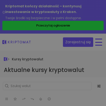
Kriptomat kończy działalność – kontynuuj
inwestowanie w kryptowaluty z Kraken.
Twoje środki są bezpieczne i w pełni dostępne.
Przeczytaj ogłoszenie
Zarejestruj się
Kursy kryptowalut
Aktualne kursy kryptowalut