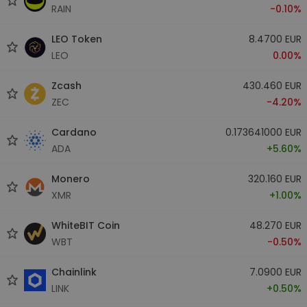
RAIN
-0.10%
LEO Token
8.4700 EUR
LEO
0.00%
Zcash
430.460 EUR
ZEC
-4.20%
Cardano
0.173641000 EUR
ADA
+5.60%
Monero
320.160 EUR
XMR
+1.00%
WhiteBIT Coin
48.270 EUR
WBT
-0.50%
Chainlink
7.0900 EUR
LINK
+0.50%