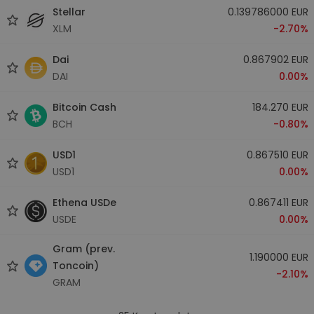
Stellar
0.139786000 EUR
XLM
-2.70%
Dai
0.867902 EUR
DAI
0.00%
Bitcoin Cash
184.270 EUR
BCH
-0.80%
USD1
0.867510 EUR
USD1
0.00%
Ethena USDe
0.867411 EUR
USDE
0.00%
Gram (prev.
1.190000 EUR
Toncoin)
-2.10%
GRAM