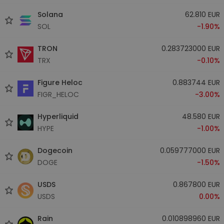
Solana
62.810 EUR
SOL
-1.90%
TRON
0.283723000 EUR
TRX
-0.10%
Figure Heloc
0.883744 EUR
FIGR_HELOC
-3.00%
Hyperliquid
48.580 EUR
HYPE
-1.00%
Dogecoin
0.059777000 EUR
DOGE
-1.50%
USDS
0.867800 EUR
USDS
0.00%
Rain
0.010898960 EUR