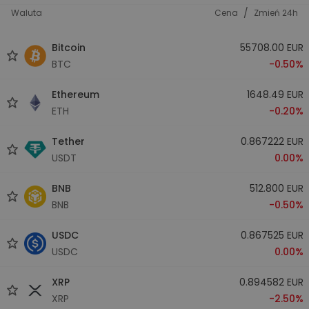
/
Waluta
Cena
Zmień 24h
Bitcoin
55708.00 EUR
BTC
-0.50%
Ethereum
1648.49 EUR
ETH
-0.20%
Tether
0.867222 EUR
USDT
0.00%
BNB
512.800 EUR
BNB
-0.50%
USDC
0.867525 EUR
USDC
0.00%
XRP
0.894582 EUR
XRP
-2.50%