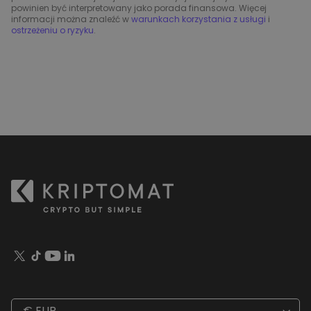
powinien być interpretowany jako porada finansowa. Więcej
informacji można znaleźć w
warunkach korzystania z usługi
i
ostrzeżeniu o ryzyku
.
€ EUR