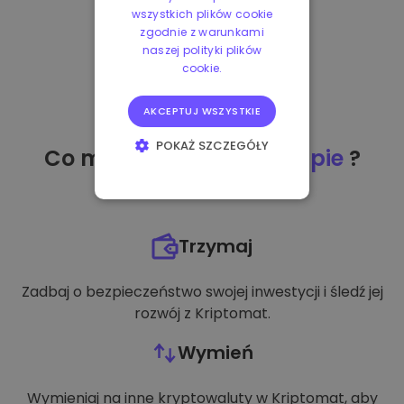
wszystkich plików cookie
zgodnie z warunkami
naszej polityki plików
cookie.
AKCEPTUJ WSZYSTKIE
POKAŻ SZCZEGÓŁY
Co mogę zrobić
po zakupie
?
NIEZBĘDNE
WYDAJNOŚĆ
Trzymaj
TARGETOWANIE
Zadbaj o bezpieczeństwo swojej inwestycji i śledź jej
FUNKCJONALNOŚĆ
rozwój z Kriptomat.
Wymień
Wymieniaj na inne kryptowaluty w Kriptomat, aby