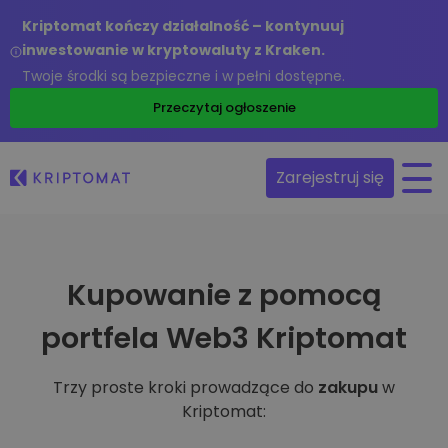
Kriptomat kończy działalność – kontynuuj
inwestowanie w kryptowaluty z Kraken.
Twoje środki są bezpieczne i w pełni dostępne.
Przeczytaj ogłoszenie
Zarejestruj się
Kupowanie z pomocą
portfela Web3 Kriptomat
Trzy proste kroki prowadzące do
zakupu
w
Kriptomat: