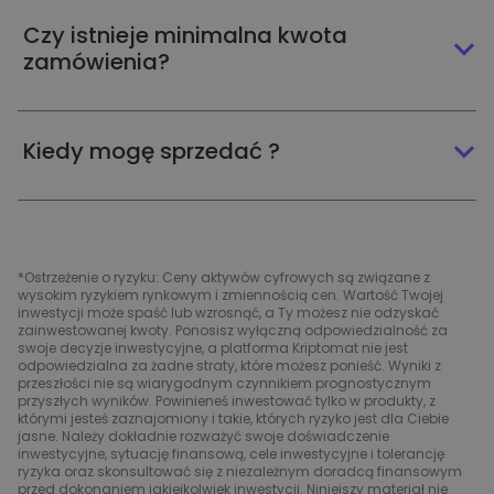
Czy istnieje minimalna kwota
zamówienia?
Kiedy mogę sprzedać ?
*Ostrzeżenie o ryzyku: Ceny aktywów cyfrowych są związane z
wysokim ryzykiem rynkowym i zmiennością cen. Wartość Twojej
inwestycji może spaść lub wzrosnąć, a Ty możesz nie odzyskać
zainwestowanej kwoty. Ponosisz wyłączną odpowiedzialność za
swoje decyzje inwestycyjne, a platforma Kriptomat nie jest
odpowiedzialna za żadne straty, które możesz ponieść. Wyniki z
przeszłości nie są wiarygodnym czynnikiem prognostycznym
przyszłych wyników. Powinieneś inwestować tylko w produkty, z
którymi jesteś zaznajomiony i takie, których ryzyko jest dla Ciebie
jasne. Należy dokładnie rozważyć swoje doświadczenie
inwestycyjne, sytuację finansową, cele inwestycyjne i tolerancję
ryzyka oraz skonsultować się z niezależnym doradcą finansowym
przed dokonaniem jakiejkolwiek inwestycji. Niniejszy materiał nie