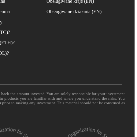
ina
Obsługiwane kraje (EN)
reuma
Obsługiwane działania (EN)
ny
BTC)?
 (ETH)?
SOL)?
t back the amount invested. You are solely responsible for your investment
 in products you are familiar with and where you understand the risks. You
er prior to making any investment. This material should not be construed as