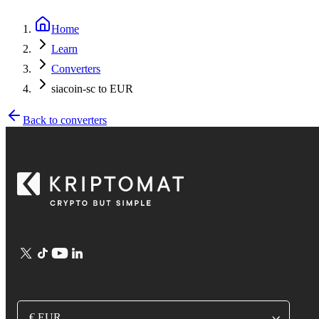
Home
Learn
Converters
siacoin-sc to EUR
Back to converters
€ EUR