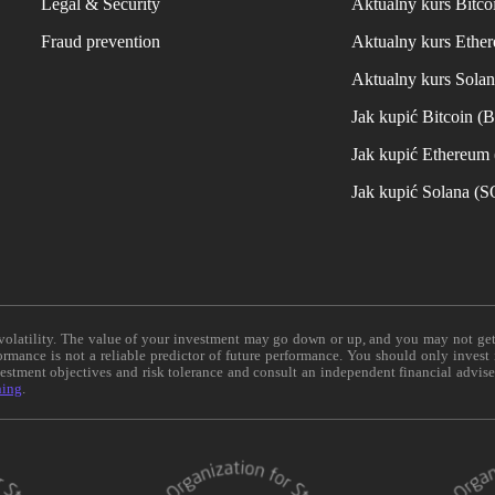
Legal & Security
Aktualny kurs Bitco
Fraud prevention
Aktualny kurs Ethe
Aktualny kurs Sola
Jak kupić Bitcoin (
Jak kupić Ethereum
Jak kupić Solana (
e volatility. The value of your investment may go down or up, and you may not ge
formance is not a reliable predictor of future performance. You should only invest
vestment objectives and risk tolerance and consult an independent financial advis
ning
.