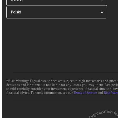
Polski
*Risk Warning: Digital asset prices are subject to high market risk and pric
decisions and Kriptomat is not liable for any losses you may incur. Past per
should carefully consider your investment experience, financial situation, in
financial advice. For more information, see our
Terms of Service
and
Risk War