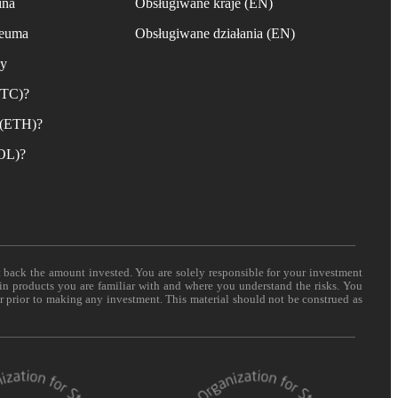
ina
Obsługiwane kraje (EN)
reuma
Obsługiwane działania (EN)
ny
BTC)?
 (ETH)?
SOL)?
t back the amount invested. You are solely responsible for your investment
 in products you are familiar with and where you understand the risks. You
er prior to making any investment. This material should not be construed as