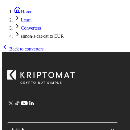
Home
Learn
Converters
simon-s-cat-cat to EUR
Back to converters
€ EUR