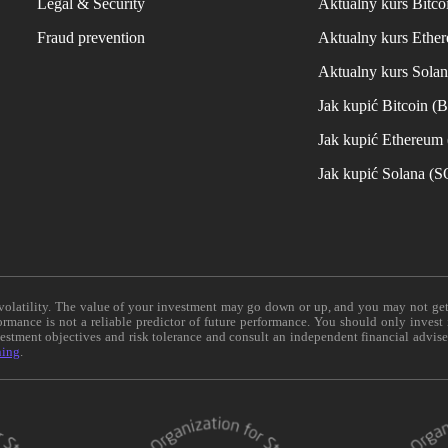
Legal & Security
Aktualny kurs Bitco
Fraud prevention
Aktualny kurs Ethe
Aktualny kurs Sola
Jak kupić Bitcoin (
Jak kupić Ethereum
Jak kupić Solana (
e volatility. The value of your investment may go down or up, and you may not ge
formance is not a reliable predictor of future performance. You should only invest
vestment objectives and risk tolerance and consult an independent financial advis
ning
.