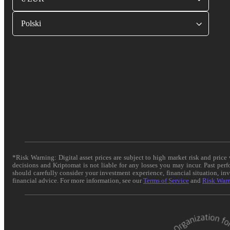
Polski
*Risk Warning: Digital asset prices are subject to high market risk and pric
decisions and Kriptomat is not liable for any losses you may incur. Past per
should carefully consider your investment experience, financial situation, in
financial advice. For more information, see our
Terms of Service
and
Risk War