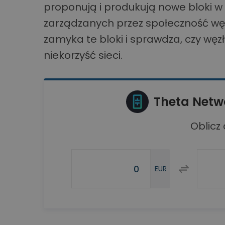
proponują i produkują nowe bloki w
zarządzanych przez społeczność w
zamyka te bloki i sprawdza, czy węz
niekorzyść sieci.
Theta Netw
Oblicz
EUR