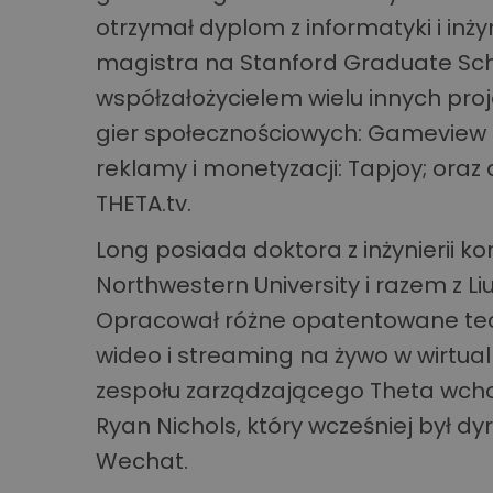
otrzymał dyplom z informatyki i inżyni
magistra na Stanford Graduate Scho
współzałożycielem wielu innych proj
gier społecznościowych: Gameview 
reklamy i monetyzacji: Tapjoy; ora
THETA.tv.
Long posiada doktora z inżynierii k
Northwestern University i razem z Li
Opracował różne opatentowane tech
wideo i streaming na żywo w wirtual
zespołu zarządzającego Theta wcho
Ryan Nichols, który wcześniej był d
Wechat.