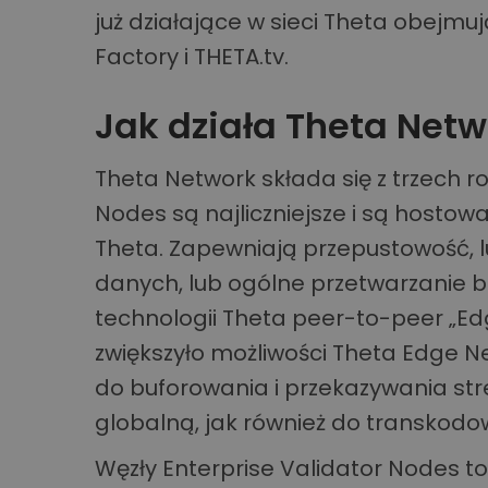
już działające w sieci Theta obejmu
Factory i THETA.tv.
Jak działa Theta Netw
Theta Network składa się z trzech 
Nodes są najliczniejsze i są hostow
Theta. Zapewniają przepustowość, l
danych, lub ogólne przetwarzanie
technologii Theta peer-to-peer „E
zwiększyło możliwości Theta Edge Ne
do buforowania i przekazywania st
globalną, jak również do transkodo
Węzły Enterprise Validator Nodes to