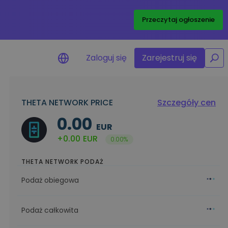
/
Przeczytaj ogłoszenie
Zaloguj się
Zarejestruj się
THETA NETWORK PRICE
Szczegóły cen
y cenowe
0.00
izacje cen ulubionych
EUR
w w czasie rzeczywistym
+0.00
EUR
0.00%
lądaj aktywa
 możliwości inwestycyjne
THETA NETWORK PODAŻ
a portfolio
Podaż obiegowa
gentna obserwacja
iająca optymalne wyniki
Podaż całkowita