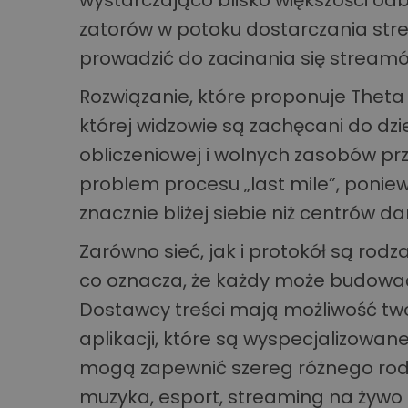
wystarczająco blisko większości od
zatorów w potoku dostarczania st
prowadzić do zacinania się streamów 
Rozwiązanie, które proponuje Theta 
której widzowie są zachęcani do dz
obliczeniowej i wolnych zasobów pr
problem procesu „last mile”, ponie
znacznie bliżej siebie niż centrów 
Zarówno sieć, jak i protokół są rod
co oznacza, że każdy może budować
Dostawcy treści mają możliwość tw
aplikacji, które są wyspecjalizowan
mogą zapewnić szereg różnego rodzaj
muzyka, esport, streaming na żywo 