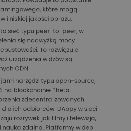
biorców. Powoduje to powstanie
reamingowego, które mogą
i niskiej jakości obrazu.
to sieć typu peer-to-peer, w
ielenia się nadwyżką mocy
zepustowości. To rozwiązuje
waż urządzenia widzów są
danych CDN.
zajami narzędzi typu open-source,
 na blockchainie Theta.
orzenia zdecentralizowanych
e dla ich odbiorców. DAppy w sieci
u rozrywek jak filmy i telewizja,
i nauka zdalna. Platformy wideo