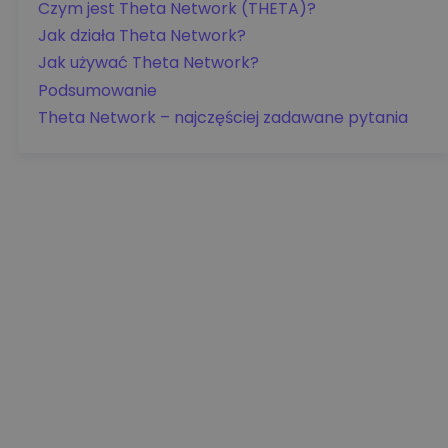
Czym jest Theta Network (THETA)?
Jak działa Theta Network?
Jak używać Theta Network?
Podsumowanie
Theta Network – najczęściej zadawane pytania
Szczegóły cen
aa0.00
EUR
+0.00
EUR
0.00%