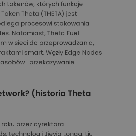
h tokenów, których funkcje
oken Theta (THETA) jest
odlega procesowi stakowania
des. Natomiast, Theta Fuel
ym w sieci do przeprowadzania,
ntraktami smart. Węzły Edge Nodes
zasobów i przekazywanie
etwork? (historia Theta
8 roku przez dyrektora
s. technologii Jieyia Longa. Liu