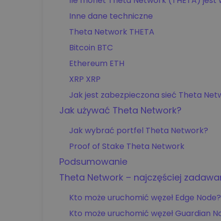
Ile monet Theta Network (THETA) jest 
Explorer inwestycji
Inne dane techniczne
Znajdź swoją strategię kr
Theta Network THETA
Bitcoin BTC
Ethereum ETH
XRP XRP
Jak jest zabezpieczona sieć Theta Net
Jak używać Theta Network?
Jak wybrać portfel Theta Network?
Proof of Stake Theta Network
Podsumowanie
Theta Network – najczęściej zadawa
Kto może uruchomić węzeł Edge Node
Kto może uruchomić węzeł Guardian N