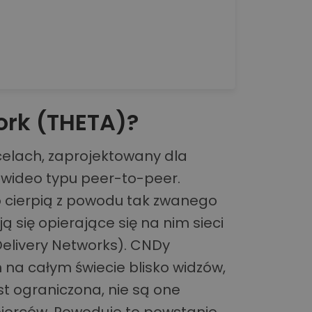
ork (THETA)?
celach, zaprojektowany dla
wideo typu peer-to-peer.
o cierpią z powodu tak zwanego
ą się opierające się na nim sieci
Delivery Networks). CNDy
a całym świecie blisko widzów,
st ograniczona, nie są one