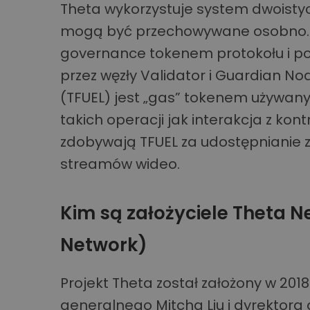
Theta wykorzystuje system dwoistyc
mogą być przechowywane osobno. T
governance tokenem protokołu i p
przez węzły Validator i Guardian No
(TFUEL) jest „gas” tokenem używan
takich operacji jak interakcja z ko
zdobywają TFUEL za udostępnianie 
streamów wideo.
Kim są założyciele Theta N
Network)
Projekt Theta został założony w 201
generalnego Mitcha Liu i dyrektora d