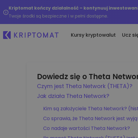
Kriptomat kończy działalność – kontynuuj inwestowani
Twoje środki są bezpieczne i w pełni dostępne.
Kursy kryptowalut
Ucz si
Os
Wszystkie ceny
Kupuj i sprzedawaj k
Dowiedz się o Theta Netwo
No
Ponad 300 kryptowalut
Kupuj ponad 300 kryptow
Czym jest Theta Network (THETA)?
Co
Top wzrosty i przegrani
Wymieniaj krypto
ku
Jak działa Theta Network?
Znajdź możliwości inwestycyjne
Ponad 1,000 opcji par
...
Inteligentne portfolio
Kim są założyciele Theta Network? (hi
Mądry sposób na inwest
kryptowaluty
Co sprawia, że Theta Network jest wyj
Portfel Kriptomat
Co nadaje wartości Theta Network?
Bezpieczny i prosty krypto 