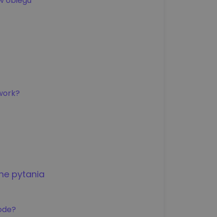
w obiegu
yptowalut
work?
ne pytania
?
ode?