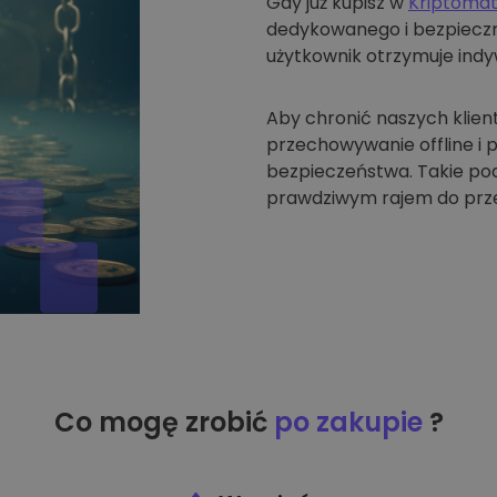
Gdy już kupisz w
Kriptoma
dedykowanego i bezpieczne
użytkownik otrzymuje indyw
Aby chronić naszych klien
przechowywanie offline i
bezpieczeństwa. Takie pode
prawdziwym rajem do prze
Co mogę zrobić
po zakupie
?