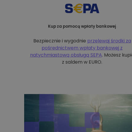
Kup za pomocą wpłaty bankowej
Bezpiecznie i wygodnie
przelewaj środki za
pośrednictwem wpłaty bankowej z
natychmiastową obsługą SEPA
. Możesz kupi
z saldem w EURO.