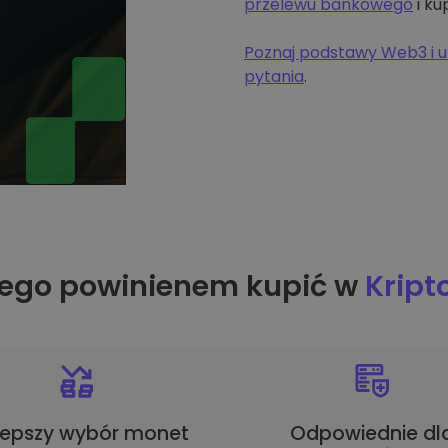
przelewu bankowego
i ku
Poznaj podstawy Web3 i u
pytania
.
ego powinienem kupić w
Krip
lepszy wybór monet
Odpowiednie dl