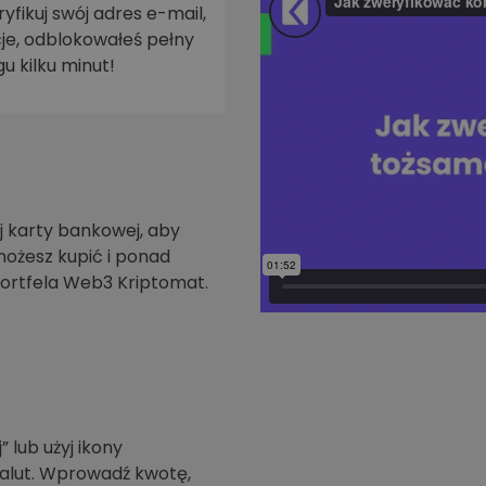
yfikuj swój adres e-mail,
je, odblokowałeś pełny
walut
u kilku minut!
 karty bankowej, aby
możesz kupić i ponad
ortfela Web3 Kriptomat.
” lub użyj ikony
walut. Wprowadź kwotę,