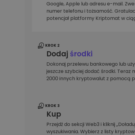
Google, Apple lub adresu e-mail. Zwer
Explorer inwestycji
numer telefonu i tożsamość. Gratulac
Znajdź swoją strategię krypto
potencjał platformy Kriptomat w ciąg
KROK 2
Dodaj
środki
Dokonaj przelewu bankowego lub użyj
jeszcze szybciej dodać środki. Teraz 
2000 innych kryptowalut z pomocą p
KROK 3
Kup
Przejdź do sekcji Web3 i kliknij „Doładuj
wyszukiwania. Wybierz z listy krypto