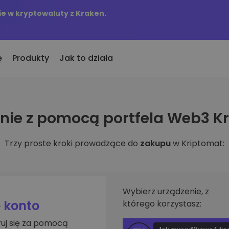
e w kryptowaluty z Kraken.
ę
Produkty
Jak to działa
KriptoEarn
Alerty c
ie z pomocą portfela Web3 K
to
nio dodane
Zdobywaj nagrody za swoje
Aktualizac
okeny dodane do Kriptomat
kryptowaluty
tokenów w 
Trzy proste kroki prowadzące do
zakupu
w Kriptomat:
śli za równowartość
Skarbiec
Przegląd
kupiłbym…
Zachowaj kryptowaluty na swoją
Odkryj moż
 byłoby to warte
przyszłość
Analiza p
Zakup Cykliczny
ie w
Inteligent
Regularnie zaplanowane
Wybierz urządzenie, z
zapewniaj
inwestycje (DCA)
e
konto
którego korzystasz:
fel
ruj się za pomocą