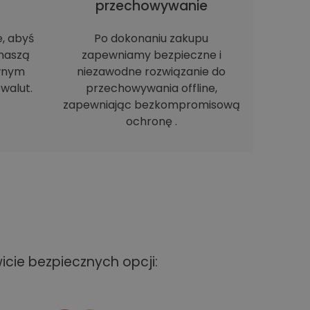
h
przechowywanie
e, abyś
Po dokonaniu zakupu
naszą
zapewniamy bezpieczne i
ewnym
niezawodne rozwiązanie do
walut.
przechowywania offline,
zapewniając bezkompromisową
ochronę .
cie bezpiecznych opcji: