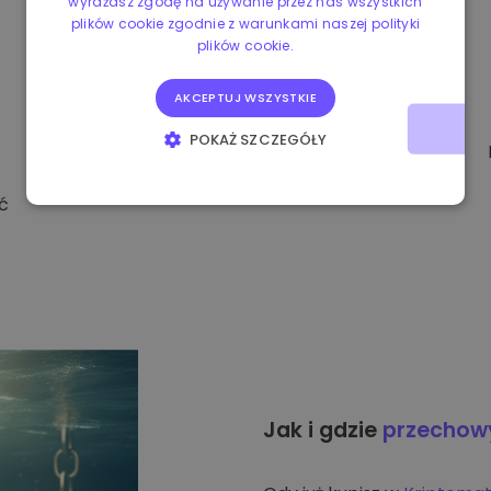
wyrażasz zgodę na używanie przez nas wszystkich
plików cookie zgodnie z warunkami naszej polityki
plików cookie.
AKCEPTUJ WSZYSTKIE
POKAŻ SZCZEGÓŁY
NIEZBĘDNE
WYDAJNOŚĆ
ć
TARGETOWANIE
FUNKCJONALNOŚĆ
Jak i gdzie
przecho