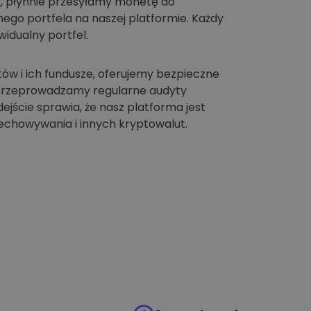
t
, płynnie przesyłamy monetę do
go portfela na naszej platformie. Każdy
idualny portfel.
tów i ich fundusze, oferujemy bezpieczne
 przeprowadzamy regularne audyty
jście sprawia, że nasz platforma jest
chowywania i innych kryptowalut.