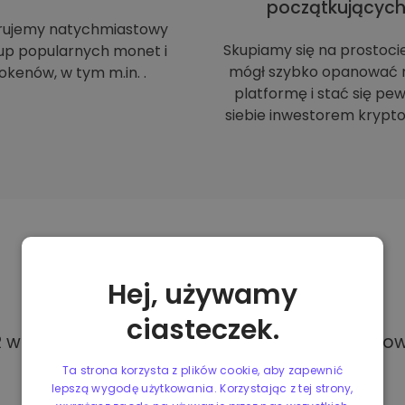
początkującyc
rujemy natychmiastowy
Skupiamy się na prostoci
up popularnych monet i
mógł szybko opanować 
okenów, w tym m.in. .
platformę i stać się p
siebie inwestorem krypto
Metody
płatności
Hej, używamy
ciasteczek.
w Kriptomat, masz dostęp do różnych i całkowi
Ta strona korzysta z plików cookie, aby zapewnić
lepszą wygodę użytkowania. Korzystając z tej strony,