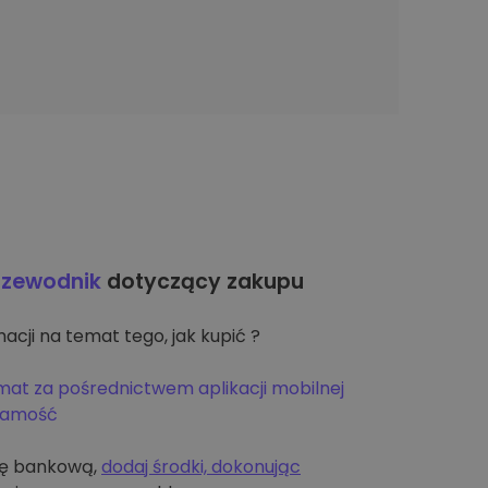
rzewodnik
dotyczący zakupu
acji na temat tego, jak kupić ?
mat za pośrednictwem aplikacji mobilnej
żsamość
tę bankową,
dodaj środki, dokonując