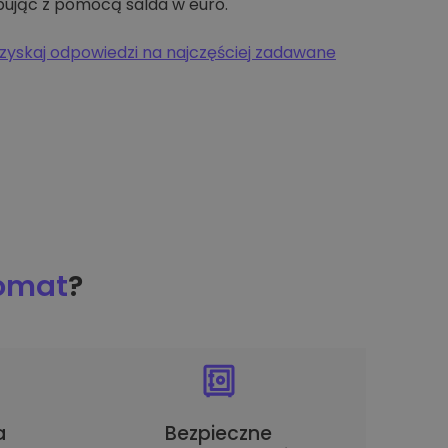
pując z pomocą salda w euro.
zyskaj odpowiedzi na najczęściej zadawane
tomat
?
a
Bezpieczne