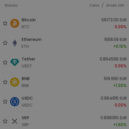
/
Waluta
Cena
Zmień 24h
Bitcoin
56173.00 EUR
BTC
0.00%
Ethereum
1658.59 EUR
ETH
+0.10%
Tether
0.864596 EUR
USDT
0.00%
BNB
519.990 EUR
BNB
+1.30%
USDC
0.864816 EUR
USDC
0.00%
XRP
0.898355 EUR
XRP
+1.60%