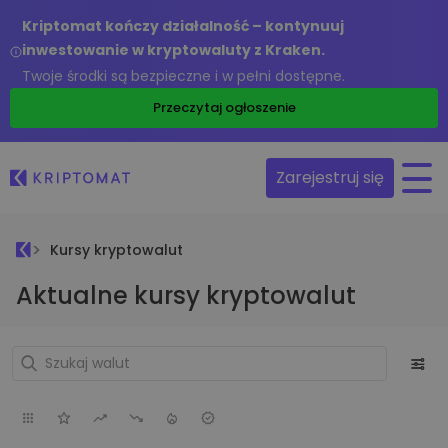
Kriptomat kończy działalność – kontynuuj
inwestowanie w kryptowaluty z Kraken.
Twoje środki są bezpieczne i w pełni dostępne.
Przeczytaj ogłoszenie
Zarejestruj się
Kursy kryptowalut
Aktualne kursy kryptowalut