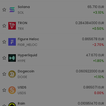
Solana
65.710 EUR
SOL
+3.10%
TRON
0.284384000 EUR
TRX
+0.50%
Figure Heloc
0.865678 EUR
FIGR_HELOC
-2.70%
Hyperliquid
47.670 EUR
HYPE
+1.80%
Dogecoin
0.060922000 EUR
DOGE
+1.10%
USDS
0.865071 EUR
USDS
0.00%
Rain
0.010951470 EUR