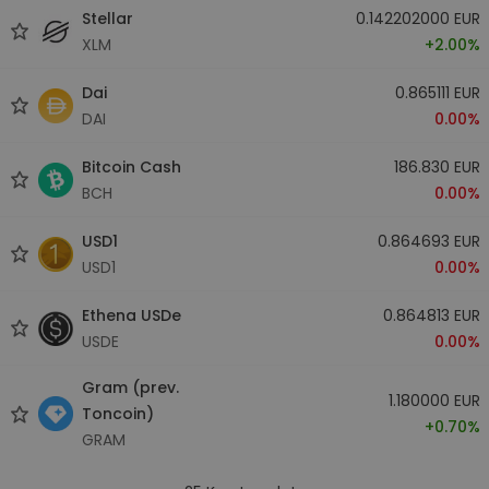
Stellar
0.142202000 EUR
XLM
+2.00%
Dai
0.865111 EUR
DAI
0.00%
Bitcoin Cash
186.830 EUR
BCH
0.00%
USD1
0.864693 EUR
USD1
0.00%
Ethena USDe
0.864813 EUR
USDE
0.00%
Gram (prev.
1.180000 EUR
Toncoin)
+0.70%
GRAM