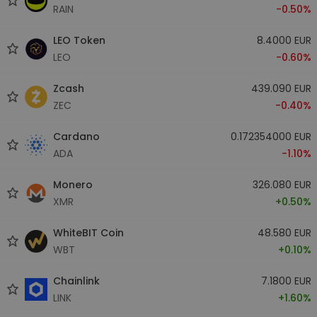
RAIN
-0.50%
LEO Token
8.4000 EUR
LEO
-0.60%
Zcash
439.090 EUR
ZEC
-0.40%
Cardano
0.172354000 EUR
ADA
-1.10%
Monero
326.080 EUR
XMR
+0.50%
WhiteBIT Coin
48.580 EUR
WBT
+0.10%
Chainlink
7.1800 EUR
LINK
+1.60%