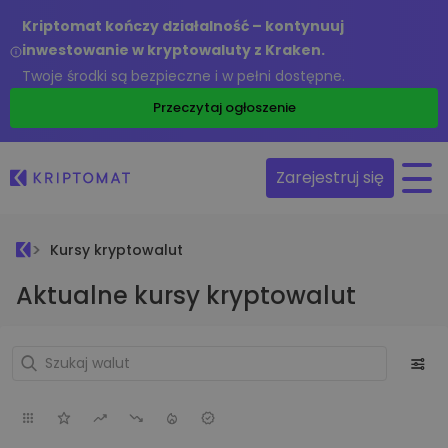
Kriptomat kończy działalność – kontynuuj
inwestowanie w kryptowaluty z Kraken.
Twoje środki są bezpieczne i w pełni dostępne.
Przeczytaj ogłoszenie
Zarejestruj się
Kursy kryptowalut
Aktualne kursy kryptowalut