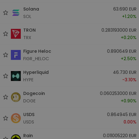
Solana
63.690 EUR
SOL
+1.20%
TRON
0.283193000 EUR
TRX
+0.20%
Figure Heloc
0.890649 EUR
FIGR_HELOC
+2.50%
Hyperliquid
46.730 EUR
HYPE
-3.10%
Dogecoin
0.060253000 EUR
DOGE
+0.90%
USDS
0.864945 EUR
USDS
0.00%
Rain
0.011005220 EUR