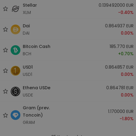
Stellar
0.139492000 EUR
XLM
-0.40%
Dai
0.864937 EUR
DAI
0.00%
Bitcoin Cash
185.770 EUR
BCH
+0.70%
USD1
0.864857 EUR
USD1
0.00%
Ethena USDe
0.864781 EUR
USDE
0.00%
Gram (prev.
1.170000 EUR
Toncoin)
-1.80%
GRAM