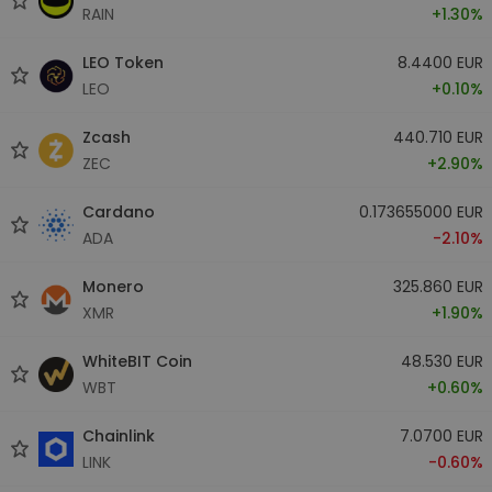
RAIN
+1.30%
LEO Token
8.4400 EUR
LEO
+0.10%
Zcash
440.710 EUR
ZEC
+2.90%
Cardano
0.173655000 EUR
ADA
-2.10%
Monero
325.860 EUR
XMR
+1.90%
WhiteBIT Coin
48.530 EUR
WBT
+0.60%
Chainlink
7.0700 EUR
LINK
-0.60%