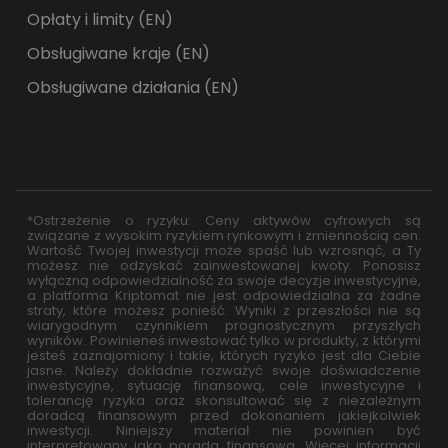
Opłaty i limity (EN)
Obsługiwane kraje (EN)
Obsługiwane działania (EN)
*Ostrzeżenie o ryzyku: Ceny aktywów cyfrowych są
związane z wysokim ryzykiem rynkowym i zmiennością cen.
Wartość Twojej inwestycji może spaść lub wzrosnąć, a Ty
możesz nie odzyskać zainwestowanej kwoty. Ponosisz
wyłączną odpowiedzialność za swoje decyzje inwestycyjne,
a platforma Kriptomat nie jest odpowiedzialna za żadne
straty, które możesz ponieść. Wyniki z przeszłości nie są
wiarygodnym czynnikiem prognostycznym przyszłych
wyników. Powinieneś inwestować tylko w produkty, z którymi
jesteś zaznajomiony i takie, których ryzyko jest dla Ciebie
jasne. Należy dokładnie rozważyć swoje doświadczenie
inwestycyjne, sytuację finansową, cele inwestycyjne i
tolerancję ryzyka oraz skonsultować się z niezależnym
doradcą finansowym przed dokonaniem jakiejkolwiek
inwestycji. Niniejszy materiał nie powinien być
interpretowany jako porada finansowa. Więcej informacji