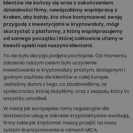
Odkryj możliwości inwestycyjne
klientów nie kończy się wraz z zakończeniem
działalności firmy, nawiązaliśmy współpracę z
Analiza portfolio
Kraken, aby każdy, kto chce kontynuować swoją
Inteligentna obserwacja zapewniająca optymalne wyniki
przygodę z inwestycjami w kryptowaluty, mógł
skorzystać z platformy, z którą współpracujemy
od samego początku i której całkowicie ufamy w
kwestii opieki nad naszymi klientami.
To nie była decyzja podjęta pochopnie. Od momentu
założenia naszym celem było uczynienie
inwestowania w kryptowaluty prostym, dostępnym i
godnym zaufania dla klientów w całej Europie.
Jesteśmy dumni z tego, co zbudowaliśmy, ze
społeczności, której służyliśmy, oraz z zespołu, który to
wszystko umożliwił.
W miarę jak europejskie ramy regulacyjne dla
dostawców usług w zakresie kryptoaktywów ewoluują,
firmy takie jak Kriptomat muszą przejść na nowy
system licencjonowania w ramach MiCA.