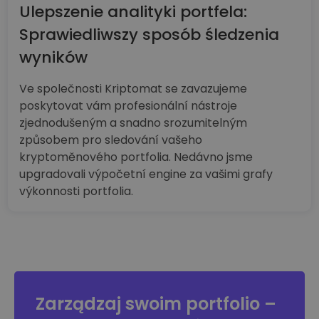
Ulepszenie analityki portfela:
Sprawiedliwszy sposób śledzenia
wyników
Ve společnosti Kriptomat se zavazujeme
poskytovat vám profesionální nástroje
zjednodušeným a snadno srozumitelným
způsobem pro sledování vašeho
kryptoměnového portfolia. Nedávno jsme
upgradovali výpočetní engine za vašimi grafy
výkonnosti portfolia.
Zarządzaj swoim portfolio –