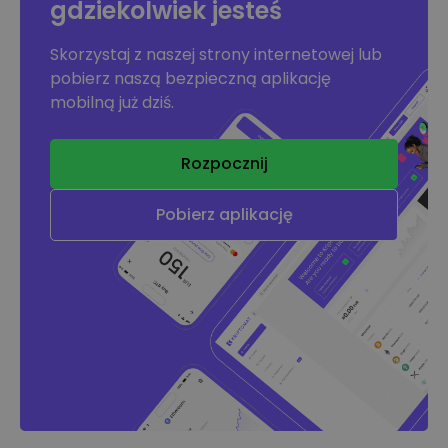
gdziekolwiek jesteś
Skorzystaj z naszej strony internetowej lub
pobierz naszą bezpieczną aplikację
mobilną już dziś.
Rozpocznij
Pobierz aplikację