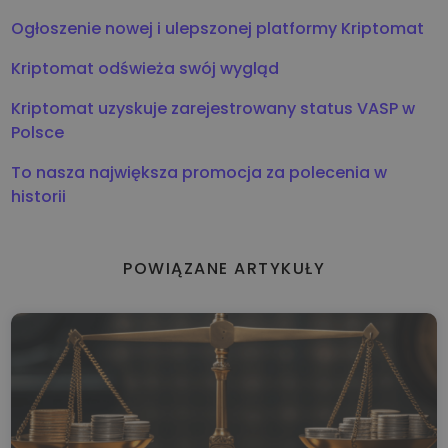
Ogłoszenie nowej i ulepszonej platformy Kriptomat
Kriptomat odświeża swój wygląd
Kriptomat uzyskuje zarejestrowany status VASP w
Polsce
To nasza największa promocja za polecenia w
historii
POWIĄZANE ARTYKUŁY