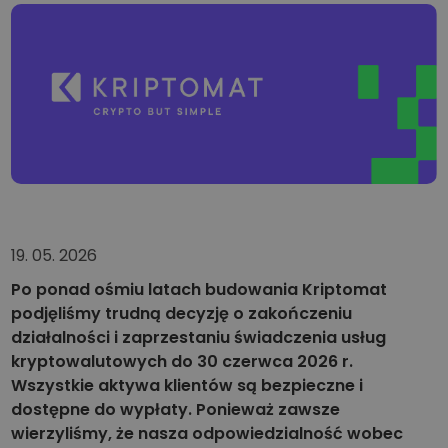
...dziś byłoby to warte
Inteligentne portfolio
Mądry sposób na inwestowanie w kryptowaluty
Portfel Kriptomat
Bezpieczny i prosty krypto portfel
Explorer inwestycji
Znajdź swoją strategię kryptowalut
KriptoEarn
Zdobywaj nagrody za swoje kryptowaluty
19. 05. 2026
Skarbiec
Zachowaj kryptowaluty na swoją przyszłość
Po ponad ośmiu latach budowania Kriptomat
podjęliśmy trudną decyzję o zakończeniu
Zakup Cykliczny
Regularnie zaplanowane inwestycje (DCA)
działalności i zaprzestaniu świadczenia usług
kryptowalutowych do 30 czerwca 2026 r.
Alerty cenowe
Wszystkie aktywa klientów są bezpieczne i
Aktualizacje cen ulubionych tokenów w czasie rzeczywistym
dostępne do wypłaty. Ponieważ zawsze
wierzyliśmy, że nasza odpowiedzialność wobec
Przeglądaj aktywa