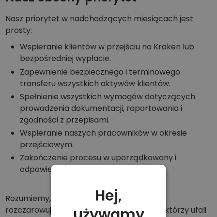
Nasz priorytet w nadchodzących miesiącach jest
prosty:
Wspieranie klientów w przejściu na Kraken lub
bezpośredniej wypłacie.
Zapewnienie bezpiecznego i terminowego
transferu wszystkich aktywów klientów.
Spełnienie wszystkich wymogów dotyczących
prowadzenia dokumentacji, raportowania i
zgodności z przepisami.
Wspieranie naszych pracowników w okresie
przejściowym.
Zakończenie procesu w uporządkowany i
odpowiedzialny sposób.
Hej,
Rozumiemy, że ta wiadomość może być
używamy
rozczarowująca, szczególnie dla klientów, którzy ufali