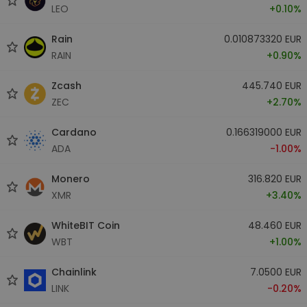
LEO
+0.10%
Rain
0.010873320 EUR
RAIN
+0.90%
Zcash
445.740 EUR
ZEC
+2.70%
Cardano
0.166319000 EUR
ADA
-1.00%
Monero
316.820 EUR
XMR
+3.40%
WhiteBIT Coin
48.460 EUR
WBT
+1.00%
Chainlink
7.0500 EUR
LINK
-0.20%