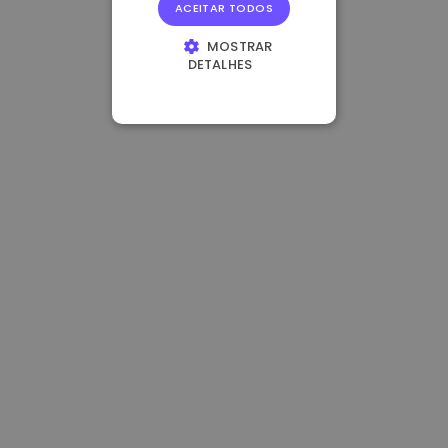
ACEITAR TODOS
MOSTRAR
DETALHES
ESTRITAMENTE
NECESSÁRIOS
DESEMPENHO
DIRECIONAMENTO
FUNCIONALIDADE