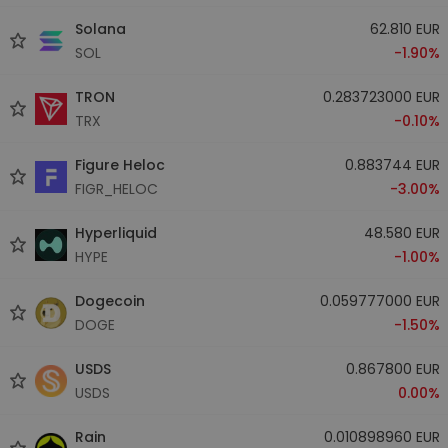
Solana
62.810 EUR
SOL
-1.90%
TRON
0.283723000 EUR
TRX
-0.10%
Figure Heloc
0.883744 EUR
FIGR_HELOC
-3.00%
Hyperliquid
48.580 EUR
HYPE
-1.00%
Dogecoin
0.059777000 EUR
DOGE
-1.50%
USDS
0.867800 EUR
USDS
0.00%
Rain
0.010898960 EUR