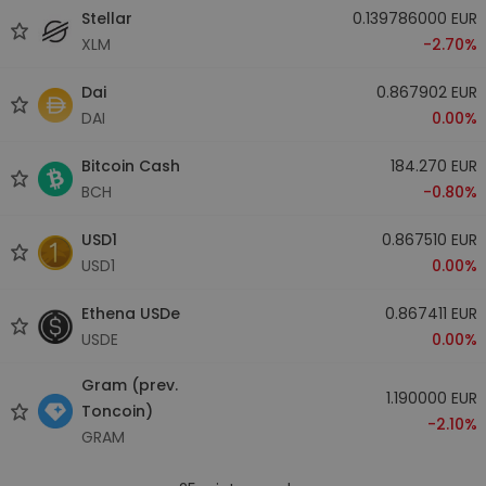
Stellar
0.139786000 EUR
XLM
-2.70%
Dai
0.867902 EUR
DAI
0.00%
Bitcoin Cash
184.270 EUR
BCH
-0.80%
USD1
0.867510 EUR
USD1
0.00%
Ethena USDe
0.867411 EUR
USDE
0.00%
Gram (prev.
1.190000 EUR
Toncoin)
-2.10%
GRAM