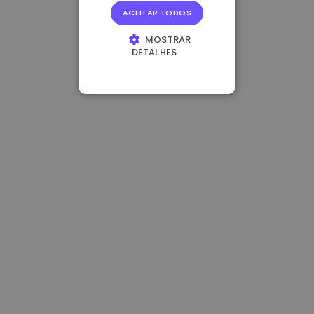
ACEITAR TODOS
MOSTRAR
DETALHES
ESTRITAMENTE
NECESSÁRIOS
DESEMPENHO
DIRECIONAMENTO
FUNCIONALIDADE