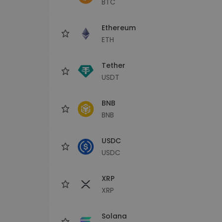
BTC
Explorador de 
Encontra a tua est
Ethereum
ETH
Tether
USDT
BNB
BNB
USDC
USDC
XRP
XRP
Solana