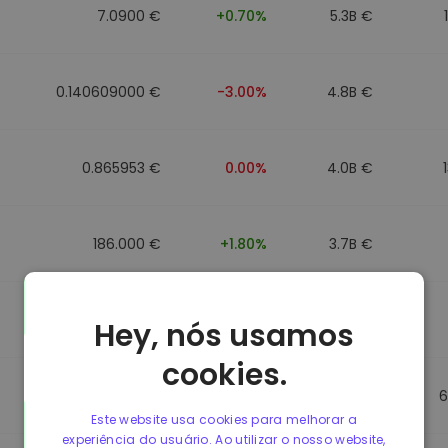
7.0900 €
+0.70%
5.3B €
0.140609000 €
-3.00%
4.8B €
0.865953 €
0.00%
4.0B €
186.000 €
+1.80%
3.7B €
0.088043000 €
-6.40%
3.5B €
Hey, nós usamos
cookies.
0.865623 €
0.00%
3.5B €
6
Este website usa cookies para melhorar a
experiência do usuário. Ao utilizar o nosso website,