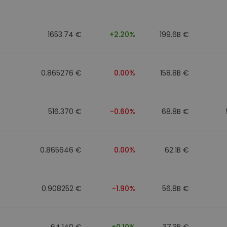
Investimentos
ratégia cripto
1653.74 €
+2.20%
199.6B €
0.865276 €
0.00%
158.8B €
516.370 €
-0.60%
68.8B €
0.865646 €
0.00%
62.1B €
0.908252 €
-1.90%
56.8B €
64.140 €
+0.10%
37.3B €