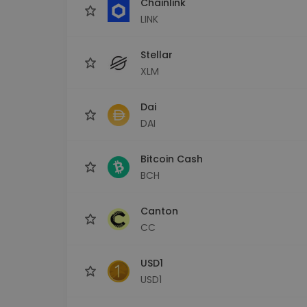
Chainlink
LINK
Stellar
XLM
Dai
DAI
Bitcoin Cash
BCH
Canton
CC
USD1
USD1