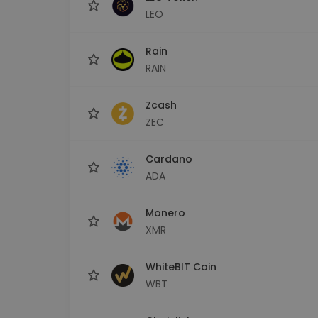
LEO
Rain
RAIN
Zcash
ZEC
Cardano
ADA
Monero
XMR
WhiteBIT Coin
WBT