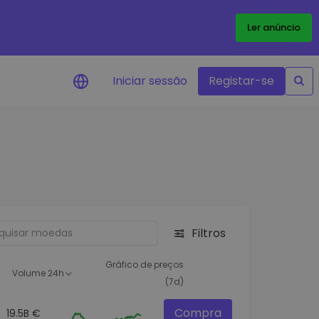
Ler anúncio
Iniciar sessão
Registar-se
Alerta de preços
Atualizações de preços em tempo
real para os seus tokens favoritos
Explorar Ativos
Descubra oportunidades de
investimento
Filtros
Análise do Portefólio
Ideias inteligentes para um
Gráfico de preços
Volume 24h
desempenho ótimo
(7d)
Compra
19.5B €