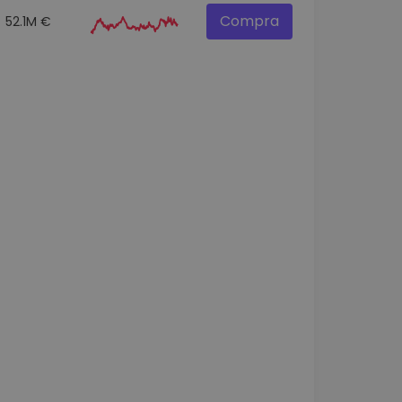
Compra
52.1M €