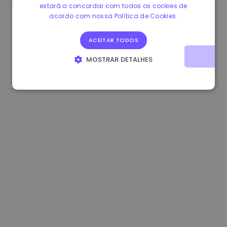
estará a concordar com todos os cookies de
0.865660 €
0.00%
3.4B €
acordo com nossa Política de Cookies.
ACEITAR TODOS
MOSTRAR DETALHES
ESTRITAMENTE NECESSÁRIOS
DESEMPENHO
DIRECIONAMENTO
FUNCIONALIDADE