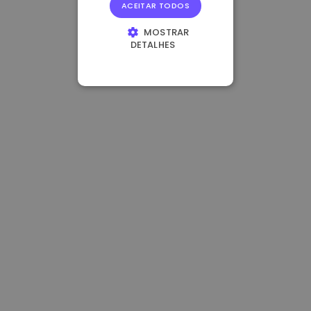
ACEITAR TODOS
MOSTRAR
DETALHES
ESTRITAMENTE
NECESSÁRIOS
DESEMPENHO
DIRECIONAMENTO
FUNCIONALIDADE