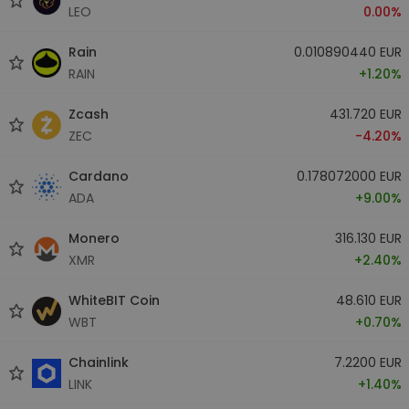
LEO
0.00%
Rain
0.010890440 EUR
RAIN
+1.20%
Zcash
431.720 EUR
ZEC
-4.20%
Cardano
0.178072000 EUR
ADA
+9.00%
Monero
316.130 EUR
XMR
+2.40%
WhiteBIT Coin
48.610 EUR
WBT
+0.70%
Chainlink
7.2200 EUR
LINK
+1.40%