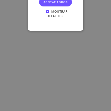
ACEITAR TODOS
MOSTRAR
DETALHES
ESTRITAMENTE
NECESSÁRIOS
DESEMPENHO
DIRECIONAMENTO
FUNCIONALIDADE