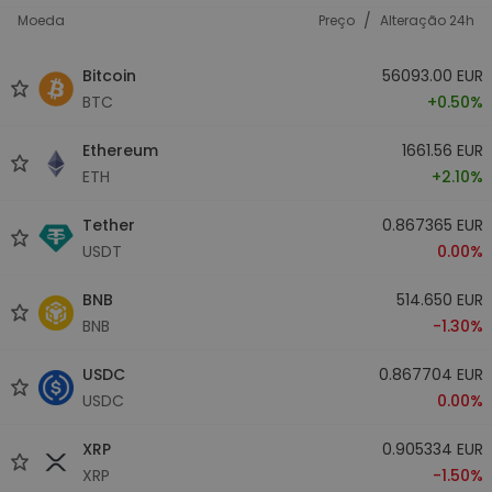
/
Moeda
Preço
Alteração 24h
Bitcoin
56093.00 EUR
BTC
+0.50%
Ethereum
1661.56 EUR
ETH
+2.10%
Tether
0.867365 EUR
USDT
0.00%
BNB
514.650 EUR
BNB
-1.30%
USDC
0.867704 EUR
USDC
0.00%
XRP
0.905334 EUR
XRP
-1.50%