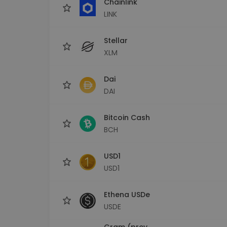
Chainlink
LINK
Stellar
XLM
Dai
DAI
Bitcoin Cash
BCH
USD1
USD1
Ethena USDe
USDE
Gram (prev.