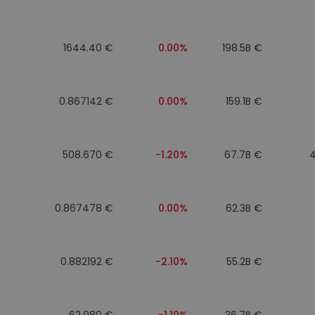
Investimentos
ratégia cripto
1644.40 €
0.00%
198.5B €
0.867142 €
0.00%
159.1B €
508.670 €
-1.20%
67.7B €
0.867478 €
0.00%
62.3B €
0.882192 €
-2.10%
55.2B €
62.980 €
-1.10%
36.7B €