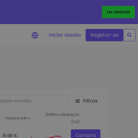
Ler anúncio
Iniciar sessão
Registar-se
Alerta de preços
Atualizações de preços em tempo
real para os seus tokens favoritos
Explorar Ativos
Descubra oportunidades de
investimento
Filtros
Análise do Portefólio
Ideias inteligentes para um
Gráfico de preços
Volume 24h
desempenho ótimo
(7d)
Compra
15.6B €