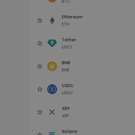
BTC
Explorador de 
Encontra a tua est
Ethereum
ETH
Tether
USDT
BNB
BNB
USDC
USDC
XRP
XRP
Solana