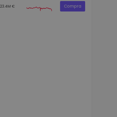
Compra
23.4M €