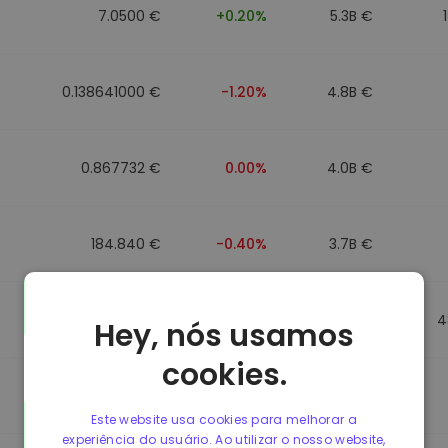
7.0500 €
+0.20%
5.3B €
0.138641000 €
-1.20%
4.8B €
0.867732 €
0.00%
4.0B €
184.840 €
-0.40%
3.7B €
0.867499 €
0.00%
3.5B €
4
Hey, nós usamos
cookies.
0.867435 €
0.00%
3.4B €
Este website usa cookies para melhorar a
experiência do usuário. Ao utilizar o nosso website,