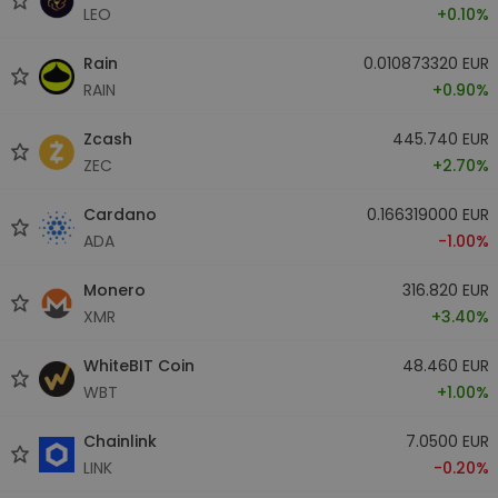
LEO
+0.10%
Rain
0.010873320 EUR
RAIN
+0.90%
Zcash
445.740 EUR
ZEC
+2.70%
Cardano
0.166319000 EUR
ADA
-1.00%
Monero
316.820 EUR
XMR
+3.40%
WhiteBIT Coin
48.460 EUR
WBT
+1.00%
Chainlink
7.0500 EUR
LINK
-0.20%