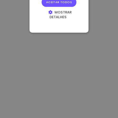
ACEITAR TODOS
MOSTRAR
DETALHES
ESTRITAMENTE
NECESSÁRIOS
DESEMPENHO
DIRECIONAMENTO
FUNCIONALIDADE