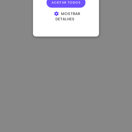
ACEITAR TODOS
MOSTRAR
DETALHES
ESTRITAMENTE
NECESSÁRIOS
DESEMPENHO
DIRECIONAMENTO
FUNCIONALIDADE