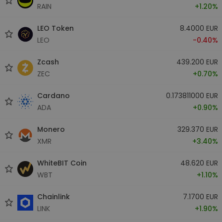
RAIN
+1.20%
LEO Token
8.4000 EUR
LEO
-0.40%
Zcash
439.200 EUR
ZEC
+0.70%
Cardano
0.173811000 EUR
ADA
+0.90%
Monero
329.370 EUR
XMR
+3.40%
WhiteBIT Coin
48.620 EUR
WBT
+1.10%
Chainlink
7.1700 EUR
LINK
+1.90%