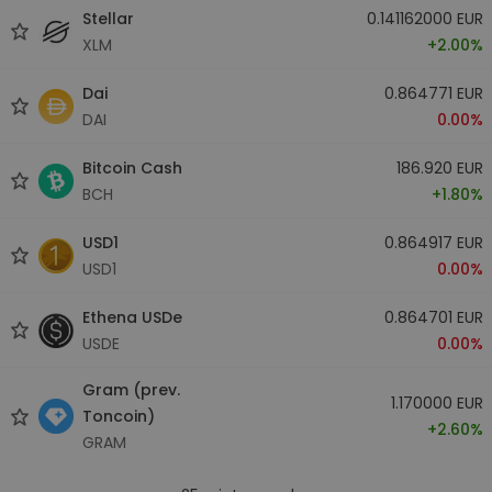
Stellar
0.141162000 EUR
XLM
+2.00%
Dai
0.864771 EUR
DAI
0.00%
Bitcoin Cash
186.920 EUR
BCH
+1.80%
USD1
0.864917 EUR
USD1
0.00%
Ethena USDe
0.864701 EUR
USDE
0.00%
Gram (prev.
1.170000 EUR
Toncoin)
+2.60%
GRAM