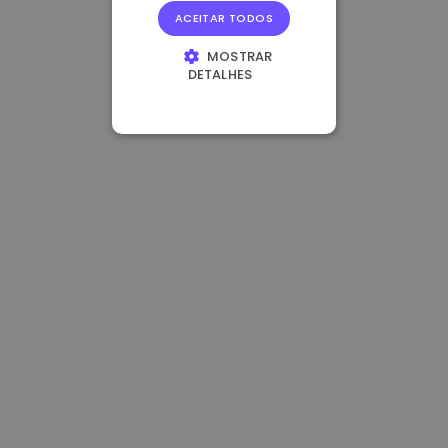
ACEITAR TODOS
MOSTRAR
DETALHES
ESTRITAMENTE
NECESSÁRIOS
DESEMPENHO
DIRECIONAMENTO
FUNCIONALIDADE