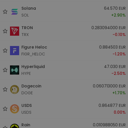
Solana
64.570 EUR
SOL
+2.90%
TRON
0.283094000 EUR
TRX
-0.10%
Figure Heloc
0.884503 EUR
FIGR_HELOC
-1.20%
Hyperliquid
47.030 EUR
HYPE
-2.50%
Dogecoin
0.060713000 EUR
DOGE
+1.70%
USDS
0.864877 EUR
USDS
0.00%
Rain
0.010988050 EUR