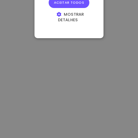
ACEITAR TODOS
MOSTRAR
DETALHES
ESTRITAMENTE
NECESSÁRIOS
DESEMPENHO
DIRECIONAMENTO
FUNCIONALIDADE