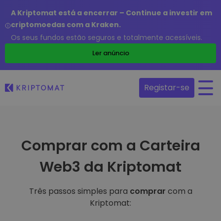
A Kriptomat está a encerrar – Continue a investir em
criptomoedas com a Kraken.
Os seus fundos estão seguros e totalmente acessíveis.
Ler anúncio
Registar-se
Comprar com a Carteira
Web3 da Kriptomat
Três passos simples para
comprar
com a
Kriptomat: