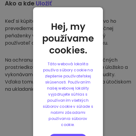
Ako a kde
Uložiť
Keď si kúpite na
Kriptomat
, bezproblémovo ho
Hej, my
prevedieme do vašej vyhradenej a bezpečnej
peňaženky v rámci našej platformy. Každý
používame
používateľ dostane individuálnu peňaženku.
cookies.
Na ochranu našich zákazníkov a ich finančných
Táto webová lokalita
prostriedkov ponúkame bezpečné offline úložisko a
používa súbory cookie na
vykonávame pravidelné bezpečnostné audity.
zlepšenie používateľskej
Vďaka tomuto prístupu je naša platforma útočiskom
skúsenosti. Používaním
na ukladanie a iných kryptomien.
našej webovej lokality
vyjadrujete súhlas s
používaním všetkých
súborov cookie v súlade s
našimi zásadami
používania súborov
cookie.