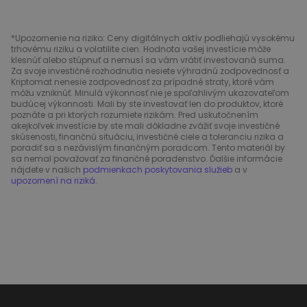
*Upozornenie na riziko: Ceny digitálnych aktív podliehajú vysokému
trhovému riziku a volatilite cien. Hodnota vašej investície môže
klesnúť alebo stúpnuť a nemusí sa vám vrátiť investovaná suma.
Za svoje investičné rozhodnutia nesiete výhradnú zodpovednosť a
Kriptomat nenesie zodpovednosť za prípadné straty, ktoré vám
môžu vzniknúť. Minulá výkonnosť nie je spoľahlivým ukazovateľom
budúcej výkonnosti. Mali by ste investovať len do produktov, ktoré
poznáte a pri ktorých rozumiete rizikám. Pred uskutočnením
akejkoľvek investície by ste mali dôkladne zvážiť svoje investičné
skúsenosti, finančnú situáciu, investičné ciele a toleranciu rizika a
poradiť sa s nezávislým finančným poradcom. Tento materiál by
sa nemal považovať za finančné poradenstvo. Ďalšie informácie
nájdete v našich
podmienkach poskytovania služieb
a v
upozornení na riziká
.