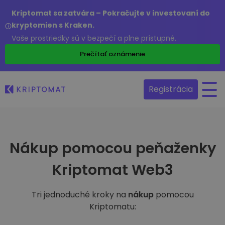
Kriptomat sa zatvára – Pokračujte v investovaní do
kryptomien s Kraken.
Vaše prostriedky sú v bezpečí a plne prístupné.
Prečítať oznámenie
Registrácia
Nákup pomocou peňaženky
Kriptomat Web3
Tri jednoduché kroky na
nákup
pomocou
Kriptomatu: