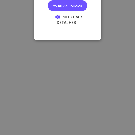
ACEITAR TODOS
MOSTRAR
DETALHES
ESTRITAMENTE
NECESSÁRIOS
DESEMPENHO
DIRECIONAMENTO
FUNCIONALIDADE