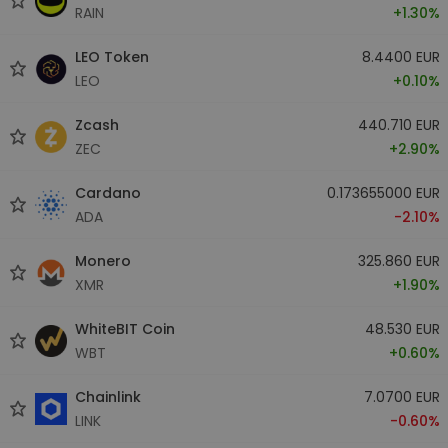
RAIN
+1.30%
LEO Token
8.4400 EUR
LEO
+0.10%
Zcash
440.710 EUR
ZEC
+2.90%
Cardano
0.173655000 EUR
ADA
-2.10%
Monero
325.860 EUR
XMR
+1.90%
WhiteBIT Coin
48.530 EUR
WBT
+0.60%
Chainlink
7.0700 EUR
LINK
-0.60%