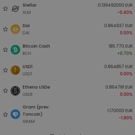
Stellar
0.139492000 EUR
XLM
-0.40%
Dai
0.864937 EUR
DAI
0.00%
Bitcoin Cash
185.770 EUR
BCH
+0.70%
USD1
0.864857 EUR
USD1
0.00%
Ethena USDe
0.864781 EUR
USDE
0.00%
Gram (prev.
1.170000 EUR
Toncoin)
-1.80%
GRAM