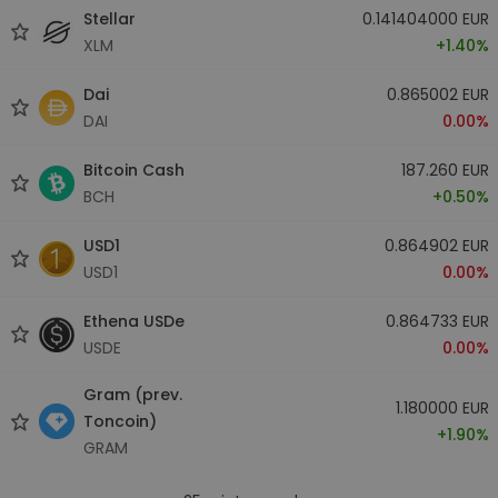
Stellar
0.141404000 EUR
XLM
+1.40%
Dai
0.865002 EUR
DAI
0.00%
Bitcoin Cash
187.260 EUR
BCH
+0.50%
USD1
0.864902 EUR
USD1
0.00%
Ethena USDe
0.864733 EUR
USDE
0.00%
Gram (prev.
1.180000 EUR
Toncoin)
+1.90%
GRAM