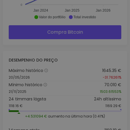
0
Jan 2024
Jan 2025
Jan 2026
Valor do portfólio
Total investido
Compra Bitcoin
DESEMPENHO DO PREÇO
Máximo histórico
1645.35 €
20/05/2026
-31.76261%
Mínimo histórico
70.010 €
21/11/2025
1503.61553%
24 timmars lägsta
24h altíssimo
1118.16 €
1169.29 €
+4.531094 €
aumento na última hora (0.41%)