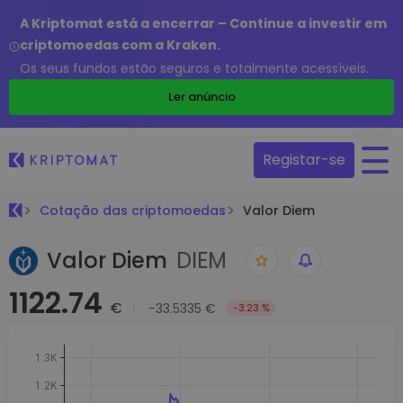
A Kriptomat está a encerrar – Continue a investir em
criptomoedas com a Kraken.
Os seus fundos estão seguros e totalmente acessíveis.
Ler anúncio
Registar-se
Cotação das criptomoedas
Valor Diem
Valor Diem
DIEM
1122.74
€
-33.5335 €
-3.23 %