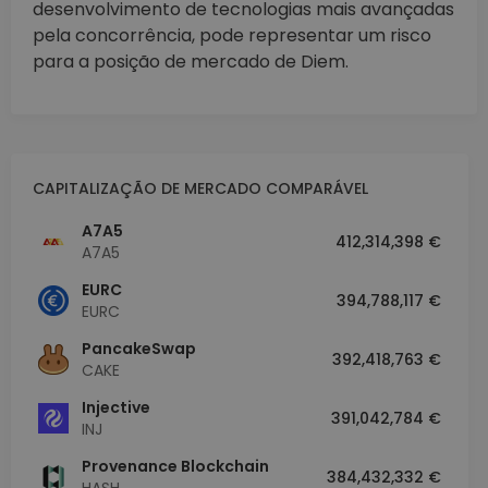
desenvolvimento de tecnologias mais avançadas
pela concorrência, pode representar um risco
para a posição de mercado de Diem.
CAPITALIZAÇÃO DE MERCADO COMPARÁVEL
A7A5
412,314,398 €
A7A5
EURC
394,788,117 €
EURC
PancakeSwap
392,418,763 €
CAKE
Injective
391,042,784 €
INJ
Provenance Blockchain
384,432,332 €