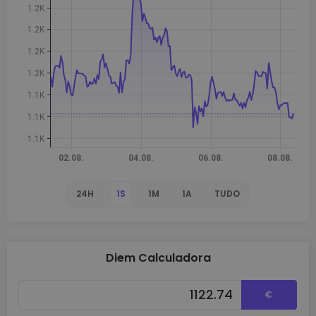
24H
1S
1M
1A
TUDO
Diem Calculadora
€