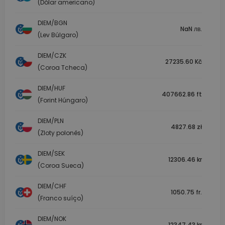
(Dólar americano)
DIEM/BGN
NaN лв.
(Lev Búlgaro)
DIEM/CZK
27235.60 Kč
(Coroa Tcheca)
DIEM/HUF
407662.86 ft
(Forint Húngaro)
DIEM/PLN
4827.68 zł
(Zloty polonês)
DIEM/SEK
12306.46 kr
(Coroa Sueca)
DIEM/CHF
1050.75 fr.
(Franco suíço)
DIEM/NOK
12347.43 kr