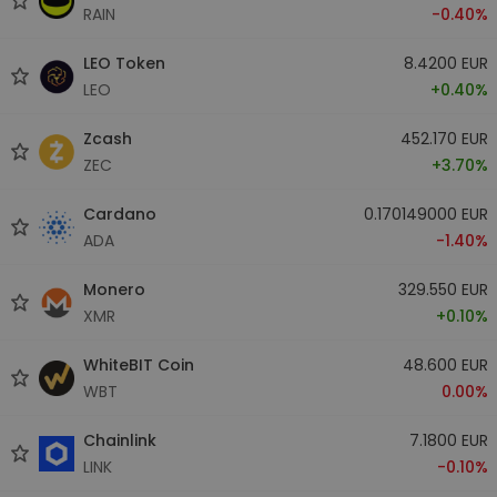
RAIN
-0.40%
LEO Token
8.4200 EUR
LEO
+0.40%
Zcash
452.170 EUR
ZEC
+3.70%
Cardano
0.170149000 EUR
ADA
-1.40%
Monero
329.550 EUR
XMR
+0.10%
WhiteBIT Coin
48.600 EUR
WBT
0.00%
Chainlink
7.1800 EUR
LINK
-0.10%