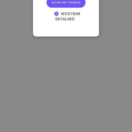
ACEITAR TODOS
MOSTRAR
DETALHES
ESTRITAMENTE
NECESSÁRIOS
DESEMPENHO
DIRECIONAMENTO
FUNCIONALIDADE