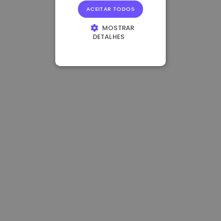
ACEITAR TODOS
MOSTRAR
DETALHES
ESTRITAMENTE
NECESSÁRIOS
DESEMPENHO
DIRECIONAMENTO
FUNCIONALIDADE