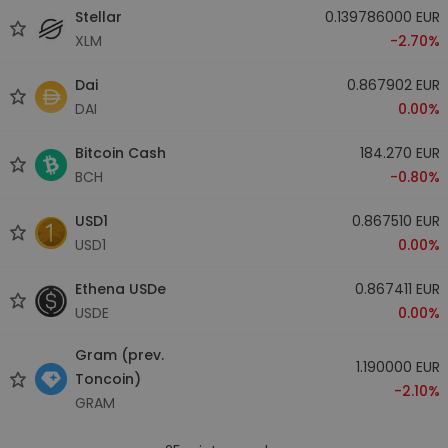
Stellar
0.139786000 EUR
XLM
-2.70%
Dai
0.867902 EUR
DAI
0.00%
Bitcoin Cash
184.270 EUR
BCH
-0.80%
USD1
0.867510 EUR
USD1
0.00%
Ethena USDe
0.867411 EUR
USDE
0.00%
Gram (prev.
1.190000 EUR
Toncoin)
-2.10%
GRAM