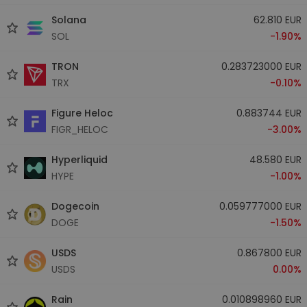
Solana
62.810 EUR
SOL
-1.90%
TRON
0.283723000 EUR
TRX
-0.10%
Figure Heloc
0.883744 EUR
FIGR_HELOC
-3.00%
Hyperliquid
48.580 EUR
HYPE
-1.00%
Dogecoin
0.059777000 EUR
DOGE
-1.50%
USDS
0.867800 EUR
USDS
0.00%
Rain
0.010898960 EUR