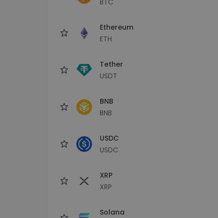
BTC
Explorador de 
Encontra a tua est
Ethereum
ETH
Tether
USDT
BNB
BNB
USDC
USDC
XRP
XRP
Solana