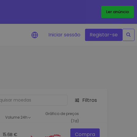
Ler anúncio
Iniciar sessão
Registar-se
Alerta de preços
Atualizações de preços em tempo
real para os seus tokens favoritos
Explorar Ativos
Descubra oportunidades de
investimento
Filtros
Análise do Portefólio
Ideias inteligentes para um
Gráfico de preços
Volume 24h
desempenho ótimo
(7d)
Compra
15.6B €