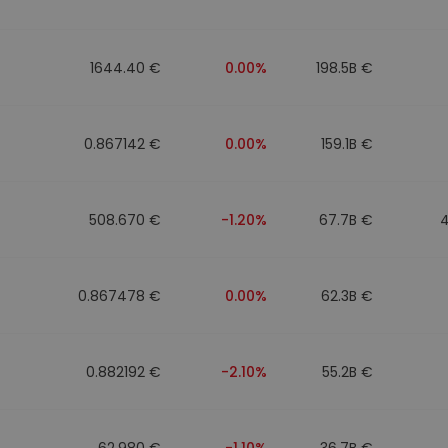
Investimentos
ratégia cripto
1644.40 €
0.00%
198.5B €
0.867142 €
0.00%
159.1B €
508.670 €
-1.20%
67.7B €
0.867478 €
0.00%
62.3B €
0.882192 €
-2.10%
55.2B €
62.980 €
-1.10%
36.7B €