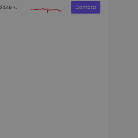
Compra
23.4M €