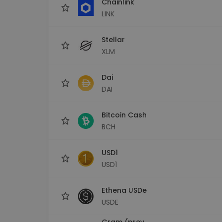
Chainlink
LINK
Stellar
XLM
Dai
DAI
Bitcoin Cash
BCH
USD1
USD1
Ethena USDe
USDE
Gram (prev.