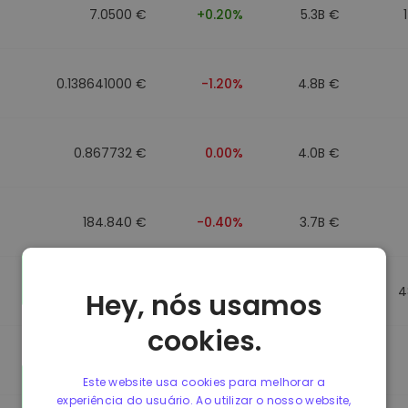
7.0500 €
+0.20%
5.3B €
0.138641000 €
-1.20%
4.8B €
0.867732 €
0.00%
4.0B €
184.840 €
-0.40%
3.7B €
0.867499 €
0.00%
3.5B €
4
Hey, nós usamos
cookies.
0.867435 €
0.00%
3.4B €
Este website usa cookies para melhorar a
experiência do usuário. Ao utilizar o nosso website,