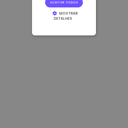
ACEITAR TODOS
MOSTRAR
DETALHES
ESTRITAMENTE
NECESSÁRIOS
DESEMPENHO
DIRECIONAMENTO
FUNCIONALIDADE