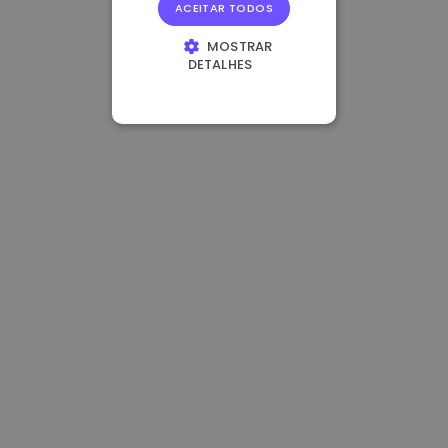
ACEITAR TODOS
MOSTRAR
DETALHES
ESTRITAMENTE
NECESSÁRIOS
DESEMPENHO
DIRECIONAMENTO
FUNCIONALIDADE