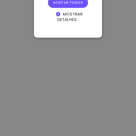
ACEITAR TODOS
MOSTRAR
DETALHES
ESTRITAMENTE
NECESSÁRIOS
DESEMPENHO
DIRECIONAMENTO
FUNCIONALIDADE