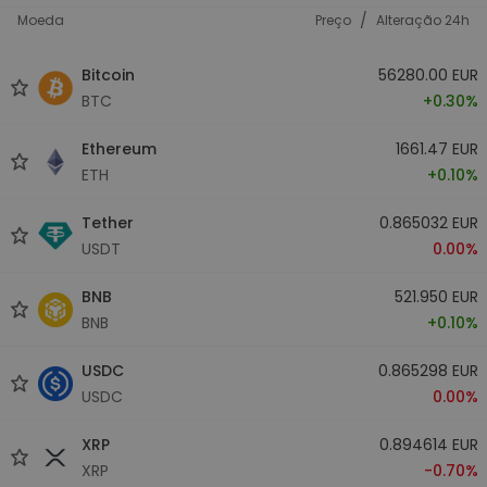
/
Moeda
Preço
Alteração 24h
Bitcoin
56280.00 EUR
BTC
+0.30%
Ethereum
1661.47 EUR
ETH
+0.10%
Tether
0.865032 EUR
USDT
0.00%
BNB
521.950 EUR
BNB
+0.10%
USDC
0.865298 EUR
USDC
0.00%
XRP
0.894614 EUR
XRP
-0.70%