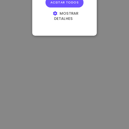
ACEITAR TODOS
MOSTRAR
DETALHES
ESTRITAMENTE
NECESSÁRIOS
DESEMPENHO
DIRECIONAMENTO
FUNCIONALIDADE