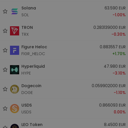
Solana
63.590 EUR
SOL
-1.00%
TRON
0.283139000 EUR
TRX
-0.30%
Figure Heloc
0.883557 EUR
FIGR_HELOC
+1.70%
Hyperliquid
47.980 EUR
HYPE
-3.10%
Dogecoin
0.059902000 EUR
DOGE
-1.10%
USDS
0.866093 EUR
USDS
0.00%
LEO Token
8.4500 EUR