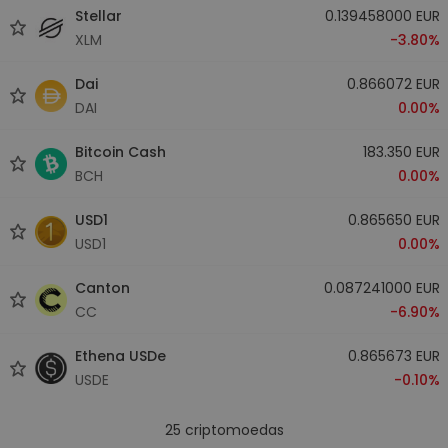
Stellar
0.139458000 EUR
XLM
-3.80%
Dai
0.866072 EUR
DAI
0.00%
Bitcoin Cash
183.350 EUR
BCH
0.00%
USD1
0.865650 EUR
USD1
0.00%
Canton
0.087241000 EUR
CC
-6.90%
Ethena USDe
0.865673 EUR
USDE
-0.10%
25
criptomoedas