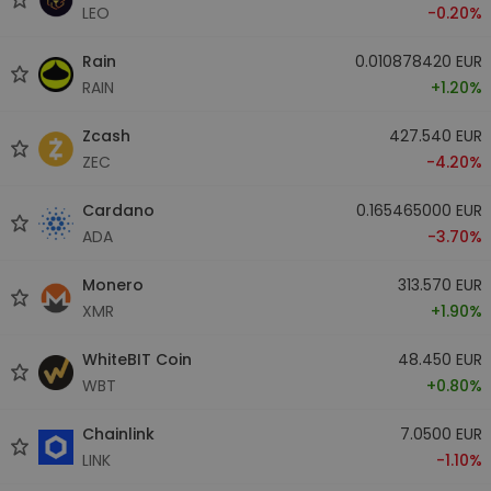
LEO
-0.20%
Rain
0.010878420 EUR
RAIN
+1.20%
Zcash
427.540 EUR
ZEC
-4.20%
Cardano
0.165465000 EUR
ADA
-3.70%
Monero
313.570 EUR
XMR
+1.90%
WhiteBIT Coin
48.450 EUR
WBT
+0.80%
Chainlink
7.0500 EUR
LINK
-1.10%