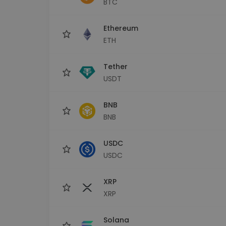
BTC
Explorador de 
Encontra a tua est
Ethereum
ETH
Tether
USDT
BNB
BNB
USDC
USDC
XRP
XRP
Solana