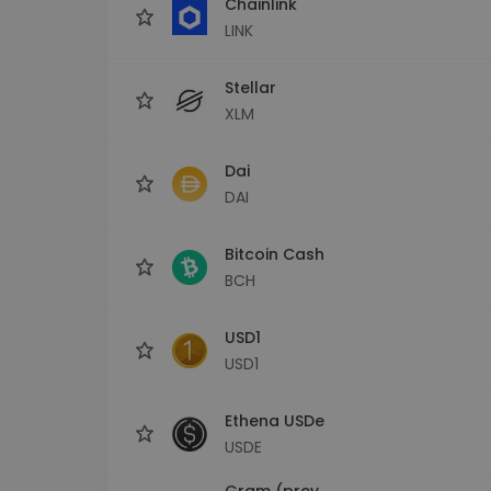
Chainlink
LINK
Stellar
XLM
Dai
DAI
Bitcoin Cash
BCH
USD1
USD1
Ethena USDe
USDE
Gram (prev.