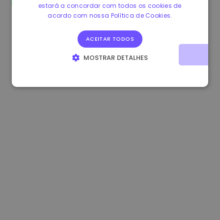
estará a concordar com todos os cookies de
1.180000 €
+1.90%
3.2B €
acordo com nossa Política de Cookies.
ACEITAR TODOS
MOSTRAR DETALHES
ESTRITAMENTE NECESSÁRIOS
DESEMPENHO
DIRECIONAMENTO
FUNCIONALIDADE