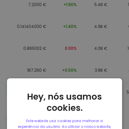
7.2000 €
+1.60%
5.4B €
0.141404000 €
+1.40%
4.9B €
0.865002 €
0.00%
4.0B €
187.260 €
+0.50%
3.8B €
0.864902 €
0.00%
3.5B €
Hey, nós usamos
cookies.
0.864733 €
0.00%
3.4B €
Este website usa cookies para melhorar a
experiência do usuário. Ao utilizar o nosso website,