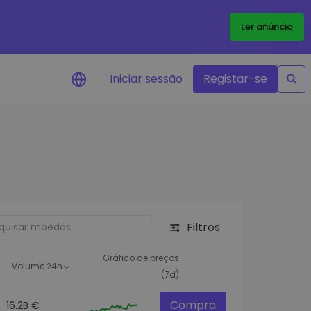
Ler anúncio
Iniciar sessão
Registar-se
Alerta de preços
Atualizações de preços em tempo
real para os seus tokens favoritos
Explorar Ativos
Descubra oportunidades de
investimento
Filtros
Análise do Portefólio
Ideias inteligentes para um
Gráfico de preços
Volume 24h
desempenho ótimo
(7d)
Compra
16.2B €