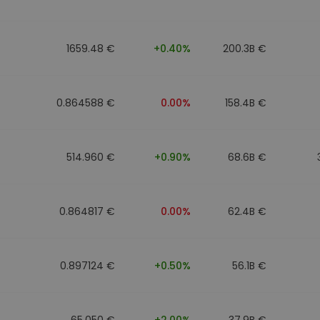
Investimentos
ratégia cripto
1659.48 €
+0.40%
200.3B €
0.864588 €
0.00%
158.4B €
514.960 €
+0.90%
68.6B €
0.864817 €
0.00%
62.4B €
0.897124 €
+0.50%
56.1B €
65.050 €
+2.00%
37.9B €