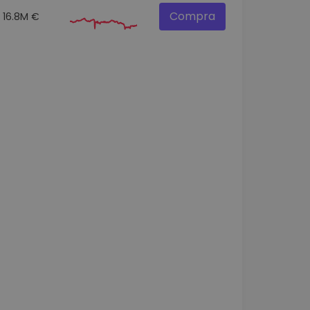
Compra
16.8M €