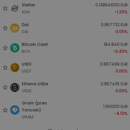
Stellar
0.138641000 EUR
XLM
-1.20%
Dai
0.867732 EUR
DAI
0.00%
Bitcoin Cash
184.840 EUR
BCH
-0.40%
USD1
0.867499 EUR
USD1
0.00%
Ethena USDe
0.867435 EUR
USDE
0.00%
Gram (prev.
1.160000 EUR
Toncoin)
-4.10%
GRAM