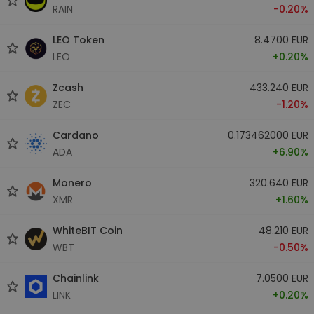
RAIN
-0.20%
LEO Token
8.4700 EUR
LEO
+0.20%
Zcash
433.240 EUR
ZEC
-1.20%
Cardano
0.173462000 EUR
ADA
+6.90%
Monero
320.640 EUR
XMR
+1.60%
WhiteBIT Coin
48.210 EUR
WBT
-0.50%
Chainlink
7.0500 EUR
LINK
+0.20%