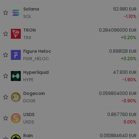
Solana
62.980 EUR
SOL
-1.10%
TRON
0.284096000 EUR
TRX
+0.20%
Figure Heloc
0.898128 EUR
FIGR_HELOC
+0.20%
Hyperliquid
47.830 EUR
HYPE
-1.90%
Dogecoin
0.059804000 EUR
DOGE
-0.90%
USDS
0.867760 EUR
USDS
0.00%
Rain
0.010884640 EUR