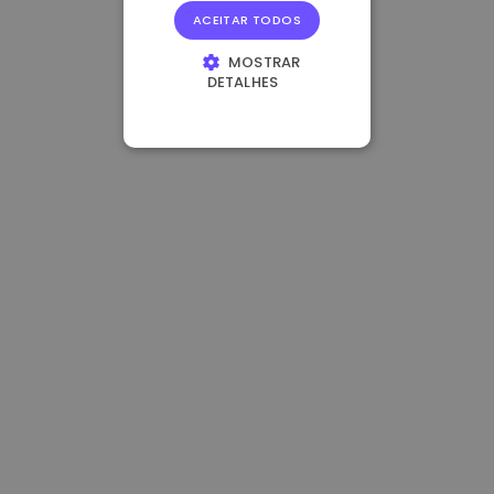
ACEITAR TODOS
MOSTRAR
DETALHES
ESTRITAMENTE
NECESSÁRIOS
DESEMPENHO
DIRECIONAMENTO
FUNCIONALIDADE